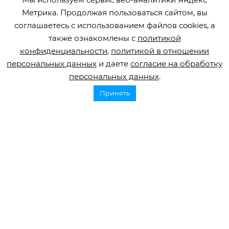
Метрика. Продолжая пользоваться сайтом, вы
Горячая линия по инсульту
соглашаетесь с использованием файлов cookies, а
8 800 707 52 29
также ознакомлены с
политикой
конфиденциальности
,
политикой в отношении
info@orbifond.ru
персональных данных
и даете
согласие на обработку
персональных данных
.
Принять
Подписаться
ОФИЦИАЛЬНЫЙ ОПЕРАТОР ОБРАБОТКИ
ПЕРСОНАЛЬНЫХ ДАННЫХ РЕГИСТРАЦИОННЫЙ
НОМЕР 77-22-133540