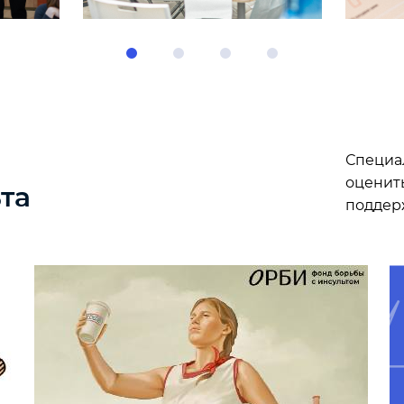
Специа
оценить
та
поддер