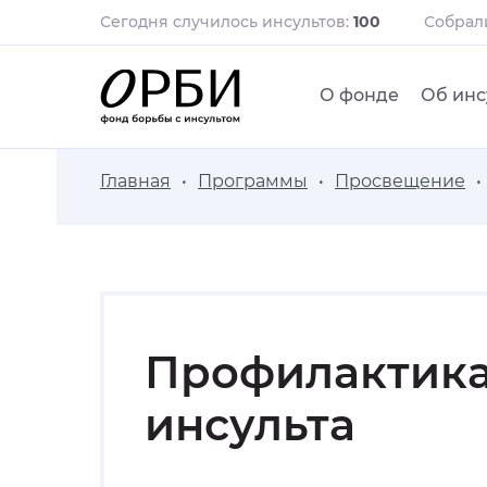
Сегодня случилось инсультов:
100
Собра
О фонде
Об инс
Главная
Программы
Просвещение
Профилактик
инсульта