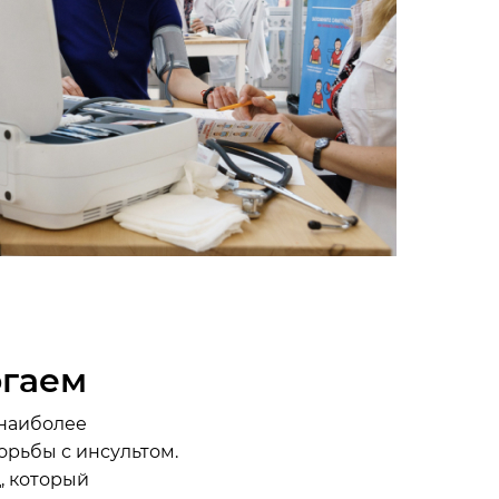
огаем
 наиболее
рьбы с инсультом.
, который