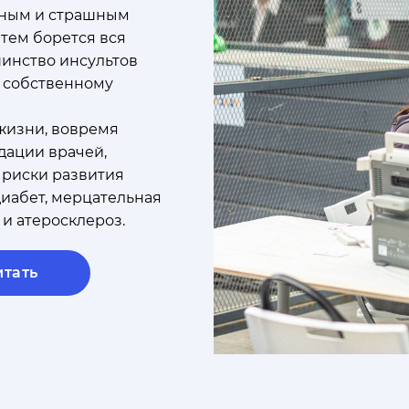
пным и страшным
атем борется вся
шинство инсультов
к собственному
жизни, вовремя
дации врачей,
 риски развития
диабет, мерцательная
и атеросклероз.
итать