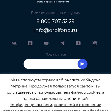
Горячая линия по инсульту
8 800 707 52 29
info@orbifond.ru
Подписаться
Мы используем сервис веб-аналитики Яндекс
Метрика. Продолжая пользоваться сайтом, вы
ОФИЦИАЛЬНЫЙ ОПЕРАТОР ОБРАБОТКИ
соглашаетесь с использованием файлов cookies, а
также ознакомлены с
политикой
ПЕРСОНАЛЬНЫХ ДАННЫХ РЕГИСТРАЦИОННЫЙ
конфиденциальности
,
политикой в отношении
персональных данных
и даете
согласие на обработку