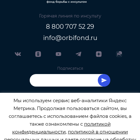
Горячая линия по инсульту
8 800 707 52 29
info@orbifond.ru
Подписаться
Мы используем сервис веб-аналитики Яндекс
Метрика. Продолжая пользоваться сайтом, вы
ОФИЦИАЛЬНЫЙ ОПЕРАТОР ОБРАБОТКИ
соглашаетесь с использованием файлов cookies, а
также ознакомлены с
политикой
ПЕРСОНАЛЬНЫХ ДАННЫХ РЕГИСТРАЦИОННЫЙ
конфиденциальности
,
политикой в отношении
персональных данных
и даете
согласие на обработку
НОМЕР 77-22-133540