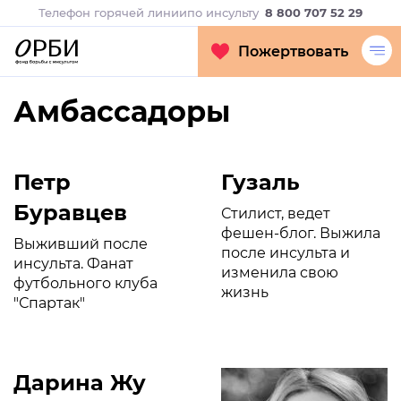
Телефон горячей линии
по инсульту
8 800 707 52 29
Пожертвовать
Амбассадоры
Петр
Гузаль
Буравцев
Стилист, ведет
фешен-блог. Выжила
Выживший после
после инсульта и
инсульта. Фанат
изменила свою
футбольного клуба
жизнь
"Спартак"
Дарина Жу