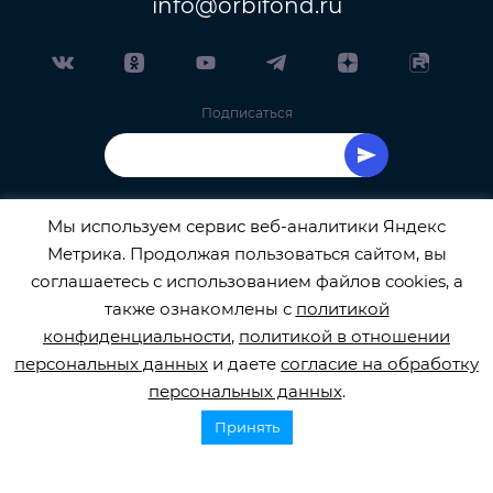
info@orbifond.ru
Подписаться
Мы используем сервис веб-аналитики Яндекс
Метрика. Продолжая пользоваться сайтом, вы
ОФИЦИАЛЬНЫЙ ОПЕРАТОР ОБРАБОТКИ
соглашаетесь с использованием файлов cookies, а
также ознакомлены с
политикой
ПЕРСОНАЛЬНЫХ ДАННЫХ РЕГИСТРАЦИОННЫЙ
конфиденциальности
,
политикой в отношении
персональных данных
и даете
согласие на обработку
НОМЕР 77-22-133540
персональных данных
.
Принять
© 2026
orbifond.ru
Все права защищены