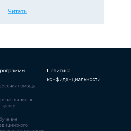
Читать
рограммы
Политика
конфиденциальности
дресная помощь
орячая линия по
нсульту
бучение
едицинского
ерсонала в регионах