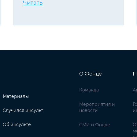
Читать
О Фонде
П
Команда
А
Материалы
Мероприятия и
Г
Случился инсульт
новости
и
Об инсульте
СМИ о Фонде
О
м
п