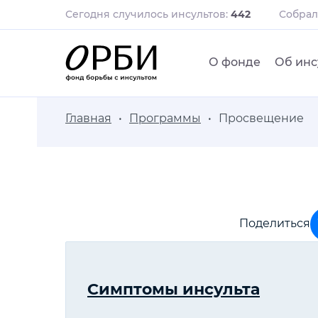
Сегодня случилось инсультов:
442
Собра
О фонде
Об инс
Главная
Программы
Просвещение
Поделиться
Симптомы инсульта