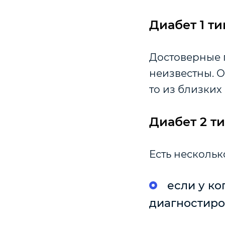
Диабет 1 ти
Достоверные 
неизвестны. О
то из близких
Диабет 2 т
Есть нескольк
если у ко
диагностиров