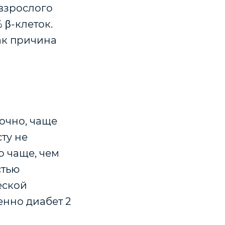
 взрослого
β-клеток.
ак причина
точно, чаще
ту не
о чаще, чем
стью
еской
енно диабет 2