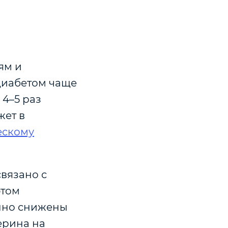
ям и
диабетом чаще
4–5 раз
жет в
скому
вязано с
этом
нно снижены
ерина на