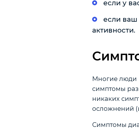
если у ва
если ваш
активности.
Симпт
Многие люди н
симптомы разв
никаких симп
осложнений (и
Симптомы диа