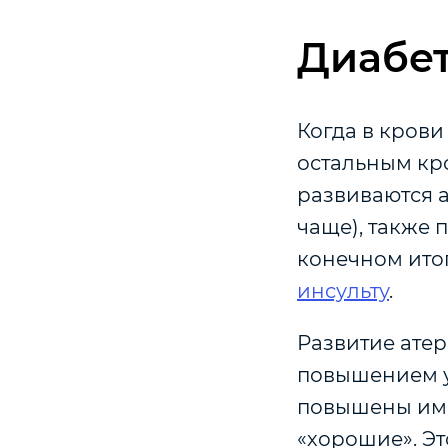
Диабет
Когда в крови
остальным кр
развиваются 
чаще), также 
конечном итог
инсульту
.
Развитие атер
повышением у
повышены име
«хорошие». Э