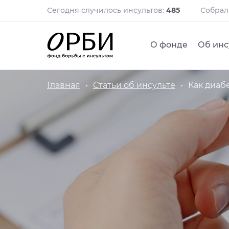
Сегодня случилось инсультов:
485
Собра
О фонде
Об инс
Главная
Статьи об инсульте
Как диаб