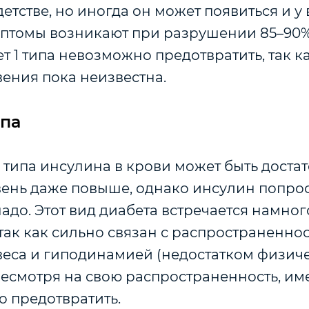
детстве, но иногда он может появиться и у
мптомы возникают при разрушении 85–90% 
т 1 типа невозможно предотвратить, так к
ения пока неизвестна.
ипа
 типа инсулина в крови может быть доста
вень даже повыше, однако инсулин попрос
надо. Этот вид диабета встречается намног
, так как сильно связан с распространенно
веса и гиподинамией (недостатком физич
Несмотря на свою распространенность, им
о предотвратить.