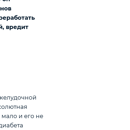
онов
реработать
й, вредит
джелудочной
бсолютная
 мало и его не
 диабета