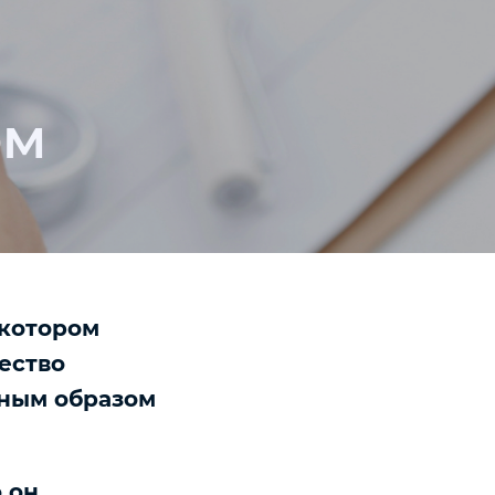
ом
 котором
ество
жным образом
 он