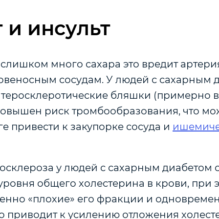
 и инсульт
 слишком много сахара это вредит артери
овеносным сосудам. У людей с сахарным 
атеросклеротические бляшки (примерно в 
повышен риск тромбообразования, что мо
е привести к закупорке сосуда и
ишемиче
осклероза у людей с сахарным диабетом с
ровня общего холестерина в крови, при 
нно «плохие» его фракции и одновреме
то приводит к усилению отложения холест