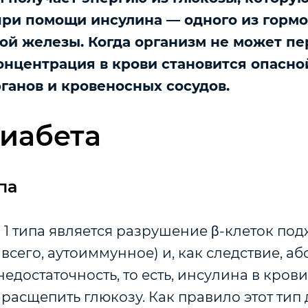
ри помощи инсулина — одного из горм
й железы. Когда организм не может пе
концентрация в крови становится опасно
ганов и кровеносных сосудов.
иабета
па
 1 типа является разрушение β-клеток по
всего, аутоиммунное) и, как следствие, а
едостаточность, то есть, инсулина в крови
ы расщепить глюкозу. Как правило этот тип