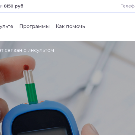
ли
8150 руб
Телеф
ульте
Программы
Как помочь
ет связан с инсультом