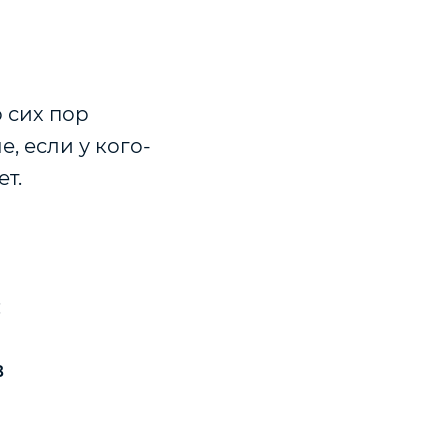
 сих пор
, если у кого-
т.
:
в