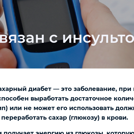
вязан с инсульт
ахарный диабет — это заболевание, при
способен выработать достаточное колич
тип) или не может его использовать дол
ы переработать сахар (глюкозу) в крови.
 получает энергию из глюкозы, которую