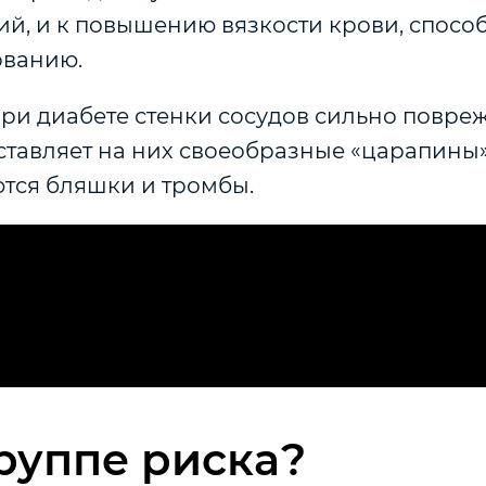
ий, и к повышению вязкости крови, спос
ованию.
при диабете стенки сосудов сильно повреж
ставляет на них своеобразные «царапины»
ются бляшки и тромбы.
группе риска?