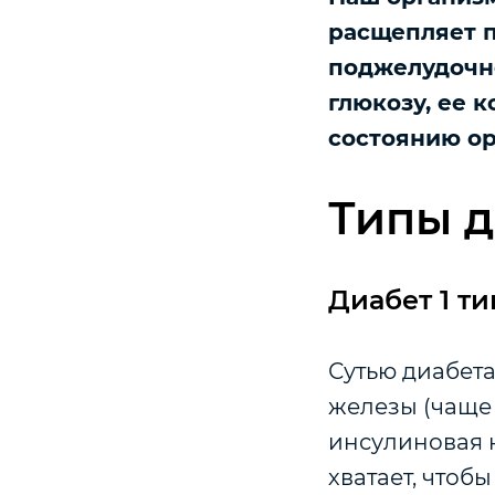
расщепляет п
поджелудочно
глюкозу, ее 
состоянию ор
Типы д
Диабет 1 ти
Сутью диабета
железы (чаще 
инсулиновая н
хватает, чтоб