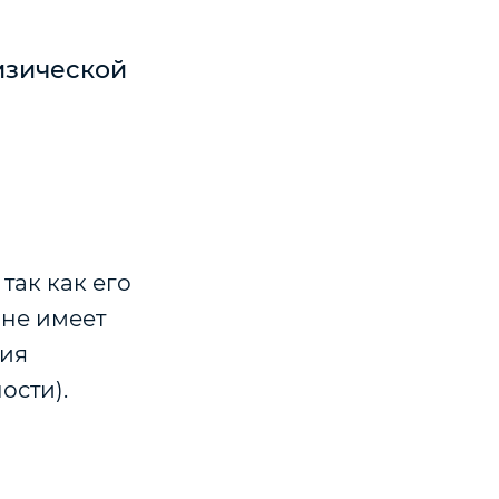
изической
так как его
 не имеет
тия
ости).