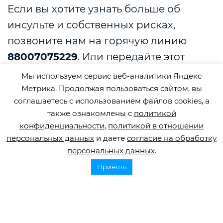
Если вы хотите узнать больше об
инсульте и собственных рисках,
позвоните нам на горячую линию
88007075229
. Или передайте этот
номер тому, кто в нем нуждается.
Мы используем сервис веб-аналитики Яндекс
Метрика. Продолжая пользоваться сайтом, вы
соглашаетесь с использованием файлов cookies, а
Поделиться
также ознакомлены с
политикой
конфиденциальности
,
политикой в отношении
персональных данных
и даете
согласие на обработку
персональных данных
.
Принять
Смотрите также
2 июля, 2026
Как найти сиделку для человека после инсульта
После инсульта многие семьи сталкиваются с необходимостью