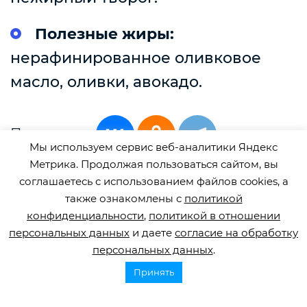
Полезные жиры:
нерафинированное оливковое
масло, оливки, авокадо.
Поделиться
Мы используем сервис веб-аналитики Яндекс
Метрика. Продолжая пользоваться сайтом, вы
соглашаетесь с использованием файлов cookies, а
также ознакомлены с
политикой
конфиденциальности
,
политикой в отношении
Смотрите также
персональных данных
и даете
согласие на обработку
персональных данных
.
2 июля, 2026
Принять
Как найти сиделку для человека после инсульта
После инсульта многие семьи сталкиваются с необходимостью
организовать постоянный уход за близким человеком. И здесь