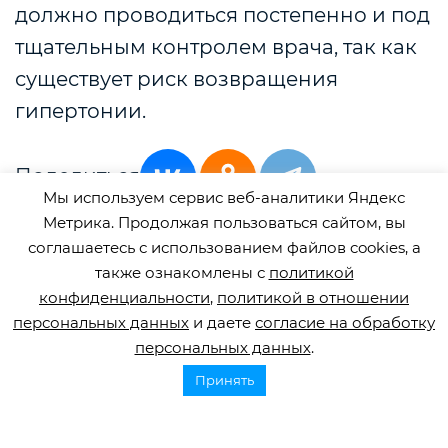
должно проводиться постепенно и под
тщательным контролем врача, так как
существует риск возвращения
гипертонии.
Поделиться
Мы используем сервис веб-аналитики Яндекс
Метрика. Продолжая пользоваться сайтом, вы
соглашаетесь с использованием файлов cookies, а
также ознакомлены с
политикой
конфиденциальности
,
политикой в отношении
Смотрите также
персональных данных
и даете
согласие на обработку
персональных данных
.
2 июля, 2026
Принять
Как найти сиделку для человека после инсульта
После инсульта многие семьи сталкиваются с необходимостью
организовать постоянный уход за близким человеком. И здесь
возникает множество вопросов. Разберемся, какие...