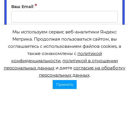
это
*
Ваш Email
поле
пустым.
Мы используем сервис веб-аналитики Яндекс
*
Метрика. Продолжая пользоваться сайтом, вы
соглашаетесь с использованием файлов cookies, а
Принимаю условия, изложенные в Согласии на
обработку персональных данных и Политике в
также ознакомлены с
политикой
отношении обработки персональных данных в
конфиденциальности
,
политикой в отношении
Фонде борьбы с инсультом ОРБИ
персональных данных
и даете
согласие на обработку
С текстом согласия и политикой Вы можете ознакомиться
на
персональных данных
.
данной странице
.
Принять
Отправить