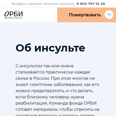
Телефон горячей линии
по инсульту
8 800 707 52 29
Пожертвовать
Об инсульте
В 
С инсультом так или иначе
Первые
сталкивается практически каждая
серьез
семья в России. При этом многие не
челове
знают симптомы заболевания, как его
болезн
можно предотвратить, и что делать,
Бывает
если близкому человеку нужна
эмоция
реабилитация. Команда фонда ОРБИ
дальше
готовит материалы, чтобы ответить на
вещи п
основные вопросы и помочь людям
матери