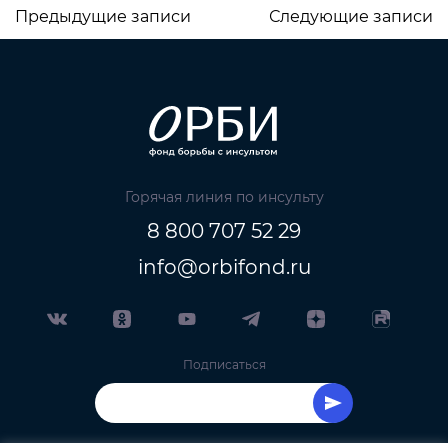
Предыдущие записи
Следующие записи
Навигация
по
записям
Горячая линия по инсульту
8 800 707 52 29
info@orbifond.ru
Подписаться