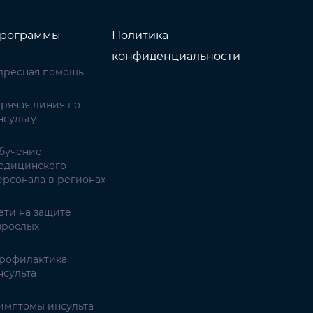
рограммы
Политика
конфиденциальности
дресная помощь
орячая линия по
нсульту
бучение
едицинского
ерсонала в регионах
ети на защите
зрослых
рофилактика
нсульта
имптомы инсульта