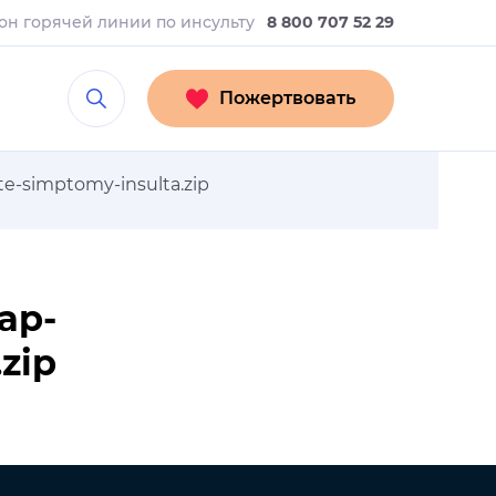
он горячей линии
по инсульту
8 800 707 52 29
Пожертвовать
te-simptomy-insulta.zip
ap-
zip