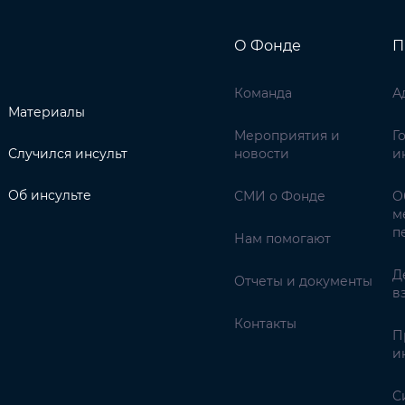
О Фонде
П
Команда
А
Материалы
Мероприятия и
Г
Случился инсульт
новости
и
Об инсульте
СМИ о Фонде
О
м
п
Нам помогают
Д
Отчеты и документы
в
Контакты
П
и
С