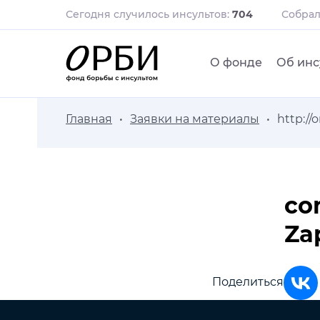
Сегодня случилось инсультов:
704
Собра
О фонде
Об инс
Главная
Заявки на материалы
http://
co
Za
Поделиться