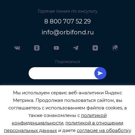
Горячая линия по инсульту
8 800 707 52 29
info@orbifond.ru
Подписаться
Мы используем сервис веб-аналитики Яндекс
Метрика. Продолжая пользоваться сайтом, вы
ОФИЦИАЛЬНЫЙ ОПЕРАТОР ОБРАБОТКИ
соглашаетесь с использованием файлов cookies, а
также ознакомлены с
политикой
ПЕРСОНАЛЬНЫХ ДАННЫХ РЕГИСТРАЦИОННЫЙ
конфиденциальности
,
политикой в отношении
персональных данных
и даете
согласие на обработку
НОМЕР 77-22-133540