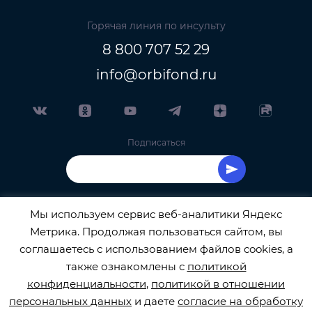
Горячая линия по инсульту
8 800 707 52 29
info@orbifond.ru
Подписаться
Мы используем сервис веб-аналитики Яндекс
Метрика. Продолжая пользоваться сайтом, вы
ОФИЦИАЛЬНЫЙ ОПЕРАТОР ОБРАБОТКИ
соглашаетесь с использованием файлов cookies, а
также ознакомлены с
политикой
ПЕРСОНАЛЬНЫХ ДАННЫХ РЕГИСТРАЦИОННЫЙ
конфиденциальности
,
политикой в отношении
персональных данных
и даете
согласие на обработку
НОМЕР 77-22-133540