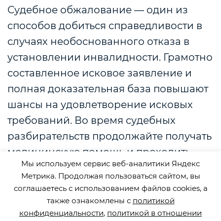
Судебное обжалование — один из
способов добиться справедливости в
случаях необоснованного отказа в
установлении инвалидности. Грамотно
составленное исковое заявление и
полная доказательная база повышают
шансы на удовлетворение исковых
требований. Во время судебных
разбирательств продолжайте получать
медицинскую помощь и проходить
Мы используем сервис веб-аналитики Яндекс
необходимые реабилитационные
Метрика. Продолжая пользоваться сайтом, вы
мероприятия.
соглашаетесь с использованием файлов cookies, а
также ознакомлены с
политикой
конфиденциальности
,
политикой в отношении
Если вам или вашему близком после