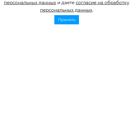
персональных данных
и даете
согласие на обработку
инсульта нужна консультация по
персональных данных
.
правовому вопросу или помощь в
составлении документов, вы можете
Принять
обратиться за
бесплатной юридической
поддержкой
фонда ОРБИ.
Этот материал создан при поддержке
Фонда президентских грантов.
Поделиться
Смотрите также