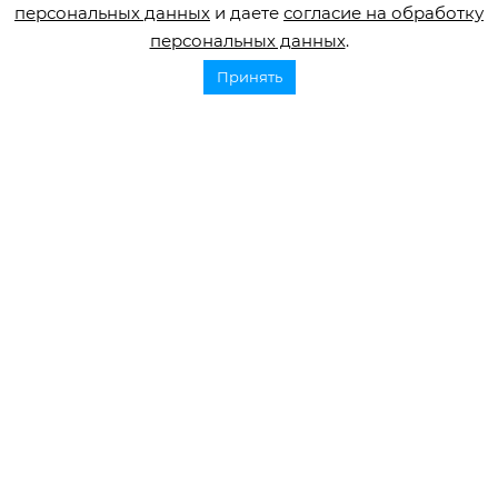
персональных данных
и даете
согласие на обработку
общество
персональных данных
.
Принять
5. «Рекомендации по профилактике
сердечно-сосудистых заболеваний в
клинической практике», 2021,
Европейское общество кардиологов.
Поделиться
Смотрите также