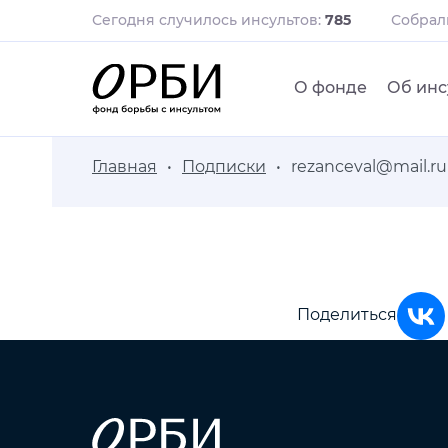
Сегодня случилось инсультов:
785
Собра
О фонде
Об инс
Главная
Подписки
rezanceval@mail.ru
Поделиться