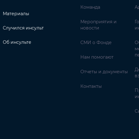
Команда
А
Материалы
Мероприятия и
Г
Случился инсульт
новости
и
Об инсульте
СМИ о Фонде
О
м
п
Нам помогают
Д
Отчеты и документы
в
Контакты
П
и
С