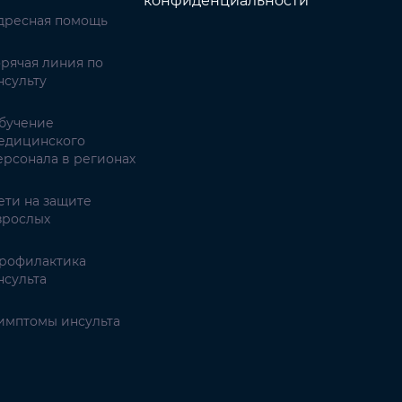
конфиденциальности
дресная помощь
орячая линия по
нсульту
бучение
едицинского
ерсонала в регионах
ети на защите
зрослых
рофилактика
нсульта
имптомы инсульта