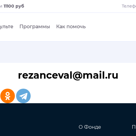
ли
11100 руб
Телеф
ульте
Программы
Как помочь
rezanceval@mail.ru
О Фонде
П