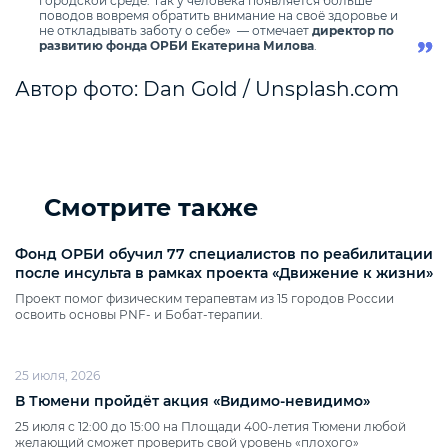
городской среде. Так у человека появляется больше
поводов вовремя обратить внимание на своё здоровье и
не откладывать заботу о себе»
— отмечает
директор по
развитию фонда ОРБИ Екатерина Милова
.
Автор фото: Dan Gold / Unsplash.com
Смотрите также
Фонд ОРБИ обучил 77 специалистов по реабилитации
после инсульта в рамках проекта «Движение к жизни»
Проект помог физическим терапевтам из 15 городов России
освоить основы PNF‑ и Бобат‑терапии.
25 июля, 2026
В Тюмени пройдёт акция «Видимо‑невидимо»
25 июля с 12:00 до 15:00 на Площади 400‑летия Тюмени любой
желающий сможет проверить свой уровень «плохого»