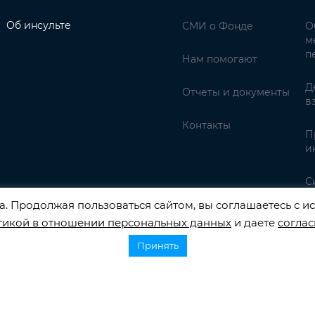
Об инсульте
СМИ о Фонде
О
м
п
Нам помогают
Д
Отчеты и документы
в
Контакты
П
и
С
. Продолжая пользоваться сайтом, вы соглашаетесь с ис
тикой в отношении персональных данных
и даете
соглас
Принять
НАЛЬНЫХ ДАННЫХ РЕГИСТРАЦИОННЫЙ НОМЕР 77-22-13