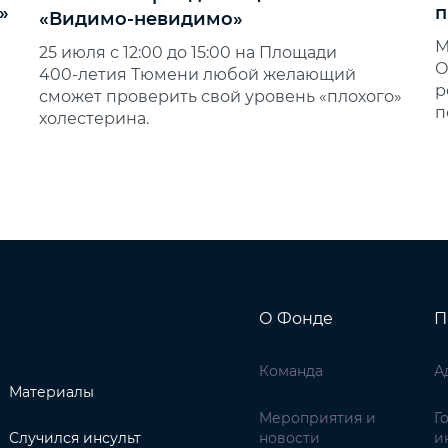
»
п
«Видимо‑невидимо»
М
25 июля с 12:00 до 15:00 на Площади
О
400‑летия Тюмени любой желающий
р
сможет проверить свой уровень «плохого»
п
холестерина.
О Фонде
П
Команда
А
Материалы
Мероприятия и
Г
Случился инсульт
новости
и