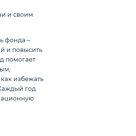
ни и своим
ь фонда –
ий и повысить
нд помогает
ым,
 как избежать
 Каждый год
мационную