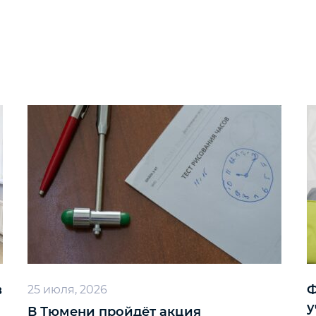
в
Ф
25 июля, 2026
у
В Тюмени пройдёт акция