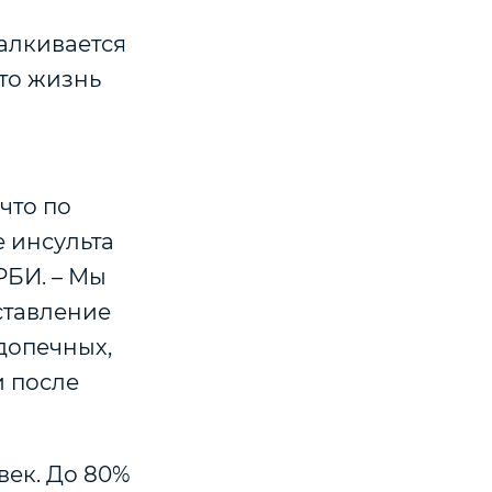
алкивается
что жизнь
что по
 инсульта
РБИ. – Мы
ставление
допечных,
и после
век. До 80%