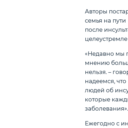
Авторы постар
семья на пути
после инсуль
целеустремле
«Недавно мы п
мнению больш
нельзя. – гов
надеемся, чт
людей об инс
которые кажды
заболевания»
Ежегодно с ин