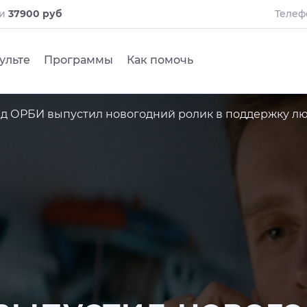
ли
37900 руб
Телеф
ульте
Программы
Как помочь
д ОРБИ выпустил новогодний ролик в поддержку люд