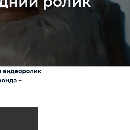
дний ролик
й видеоролик
онда –