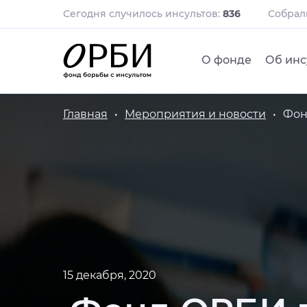
Сегодня случилось инсультов:
836
Собра
О фонде
Об инс
Главная
Мероприятия и новости
Фон
15 декабря, 2020