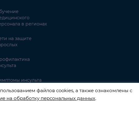
бучение
едицинского
ерсонала в регионах
ети на защите
зрослых
рофилактика
нсульта
имптомы инсульта
пользованием файлов cookies, а также ознакомлены с
ие на обработку персональных данных
.
3540