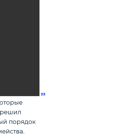
которые
д решил
ный порядок
мейства.