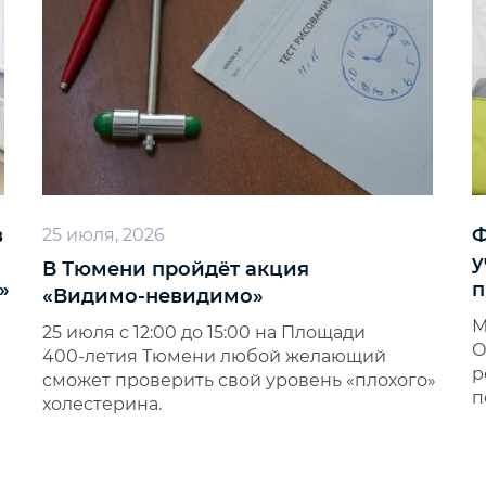
в
Ф
25 июля, 2026
у
В Тюмени пройдёт акция
»
п
«Видимо‑невидимо»
М
25 июля с 12:00 до 15:00 на Площади
О
400‑летия Тюмени любой желающий
р
сможет проверить свой уровень «плохого»
п
холестерина.