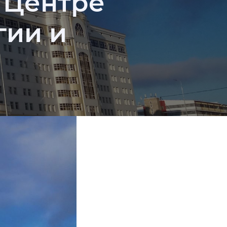
 Центре
гии и