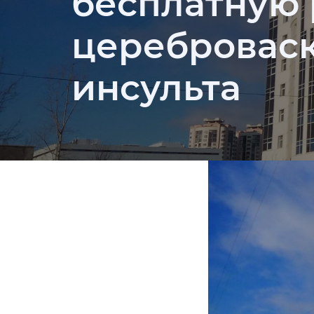
бесплатную 
цереброваск
инсульта