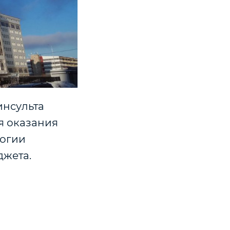
инсульта
я оказания
логии
джета.