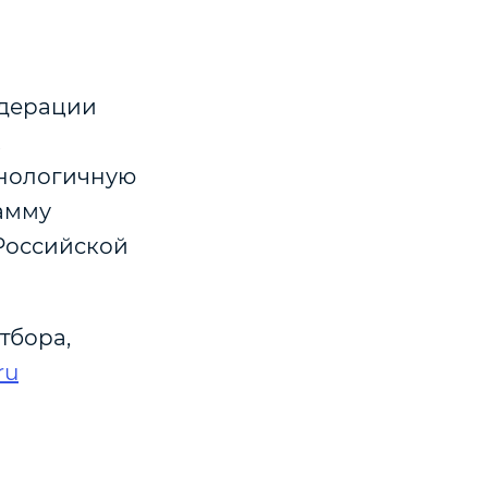
едерации
х
хнологичную
амму
Российской
тбора,
ru