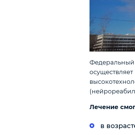
Федеральный 
осуществляет 
высокотехнол
(нейрореабили
Лечение смог
в возрасте