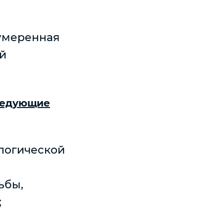
–умеренная
й
следующие
логической
ьбы,
;