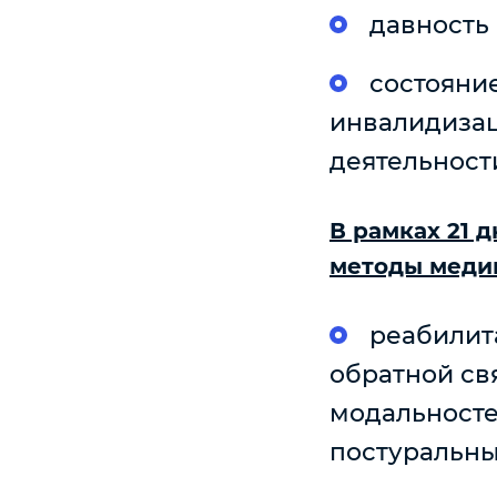
давность 
состояни
инвалидизац
деятельност
В рамках 21 
методы меди
реабилит
обратной св
модальносте
постуральны