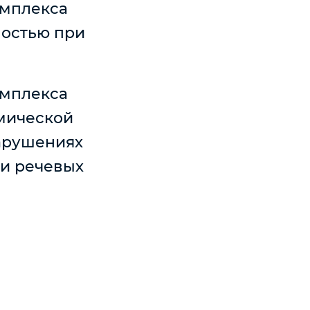
омплекса
ностью при
омплекса
мической
арушениях
 и речевых