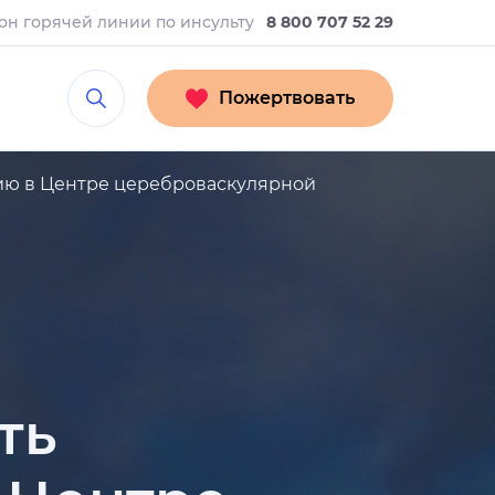
он горячей линии
по инсульту
8 800 707 52 29
Пожертвовать
ию в Центре цереброваскулярной
ть