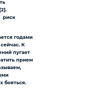
ть
2].
, риск
ается годами
сейчас. К
ений пугает
ратить прием
азываем,
ыми
х бояться.