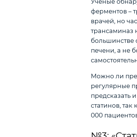
Ученые обнар
ферментов – т
врачей, но ч
трансаминаз н
большинстве 
печени, а не 
самостоятельн
Можно ли пред
регулярные п
предсказать и
статинов, так
000 пациентов
№3: «Ста