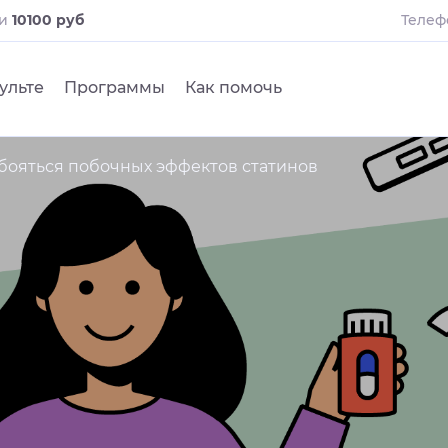
ли
10100 руб
Телеф
ульте
Программы
Как помочь
 бояться побочных эффектов статинов