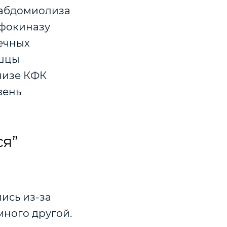
 рабдомиолиза
сфокиназу
ечных
ышцы
лизе КФК
вень
ся”
ись из-за
много другой.