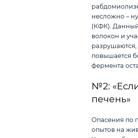
рабдомиолизе 
несложно – н
(КФК). Данны
волокон и уча
разрушаются, 
повышается бо
фермента оста
№2: «Если
печень»
Опасения по п
опытов на жив