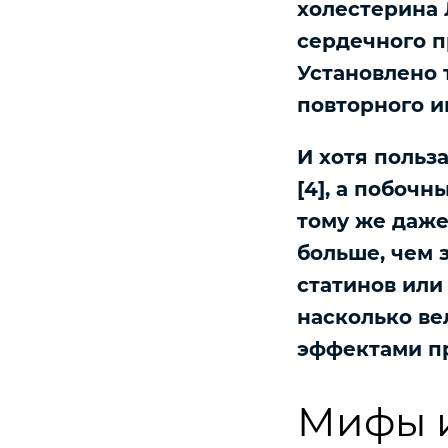
холестерина 
сердечного пр
Установлено 
повторного ин
И хотя польз
[4], а побоч
тому же даже
больше, чем 
статинов или
насколько ве
эффектами пр
Мифы и