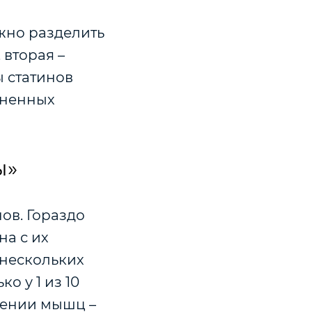
жно разделить
 вторая –
ы статинов
аненных
ы»
ов. Гораздо
на с их
 нескольких
ко у 1 из 10
шении мышц –