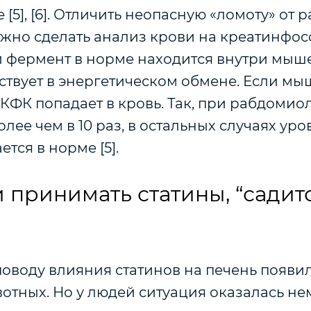
[5], [6]. Отличить неопасную «ломоту» от
ужно сделать анализ крови на креатинфо
й фермент в норме находится внутри мыш
ствует в энергетическом обмене. Если м
КФК попадает в кровь. Так, при рабдомио
лее чем в 10 раз, в остальных случаях уро
ется в норме [5].
 принимать статины, “садит
оводу влияния статинов на печень появил
отных. Но у людей ситуация оказалась не