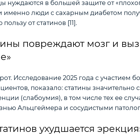
ы нуждаются в большей защите от «плохо
 и именно люди с сахарным диабетом пол
ользу от статинов [11].
тины повреждают мозг и вы
е»
рот. Исследование 2025 года с участием бо
циентов, показало: статины значительно 
нции (слабоумия), в том числе тех ее случ
нью Альцгеймера и сосудистыми патологи
статинов ухудшается эрекция