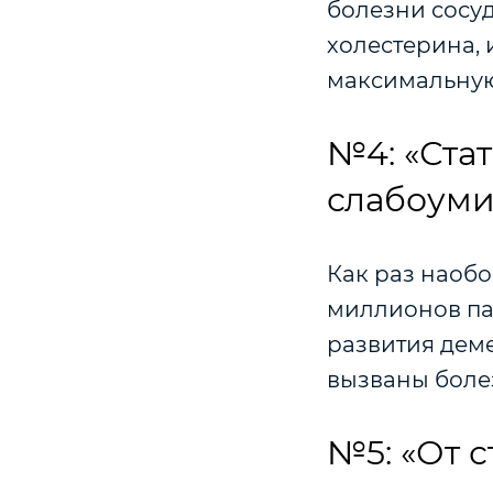
болезни сосуд
холестерина,
максимальную п
№4: «Ста
слабоуми
Как раз наобо
миллионов па
развития деме
вызваны болез
№5: «От 