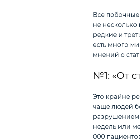
Все побочные
не несколько 
редкие и трет
есть много ми
мнений о стати
№1: «От 
Это крайне р
чаще людей бе
разрушением. 
недель или мес
000 пациенто