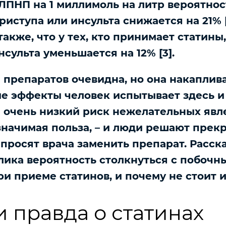
ЛПНП на 1 миллимоль на литр вероятнос
иступа или инсульта снижается на 21% [
также, что у тех, кто принимает статины
сульта уменьшается на 12% [3].
а препаратов очевидна, но она накаплив
ные эффекты человек испытывает здесь и 
 очень низкий риск нежелательных явл
значимая польза, – и люди решают прек
 просят врача заменить препарат. Расск
лика вероятность столкнуться с побочн
и приеме статинов, и почему не стоит и
 правда о статинах