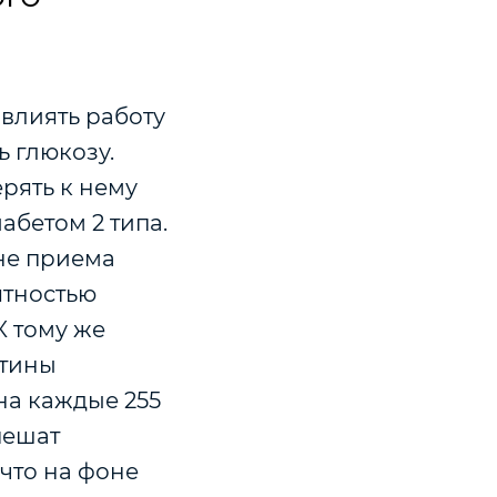
 влиять работу
ь глюкозу.
ерять к нему
абетом 2 типа.
не приема
ятностью
К тому же
атины
на каждые 255
пешат
 что на фоне