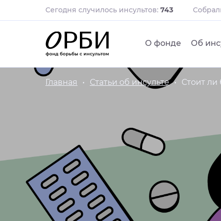
Сегодня случилось инсультов:
743
Собра
О фонде
Об инс
Главная
Статьи об инсульте
Стоит ли