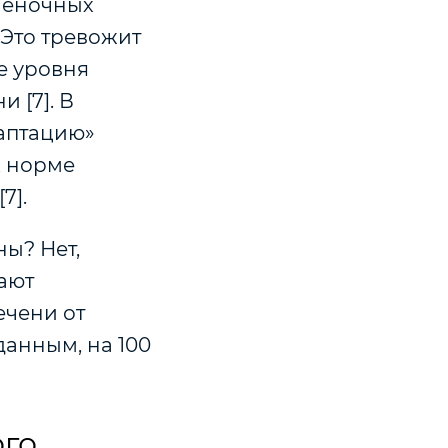
ченочных
 Это тревожит
е уровня
 [7]. В
даптацию»
к норме
7].
ны? Нет,
ают
ечени от
 данным,
на 100
ого