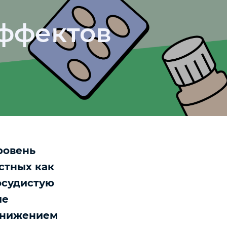
эффектов
ровень
стных как
сосудистую
ые
 снижением