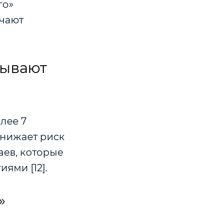
го»
учают
зывают
лее 7
снижает риск
аев, которые
ями [12].
»