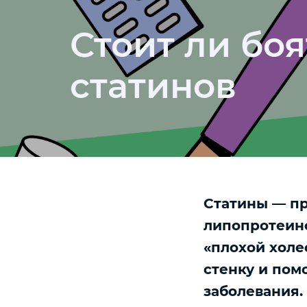
Стоит ли бо
статинов
Статины — пр
липопротеино
«плохой холес
стенку и пом
заболевания.