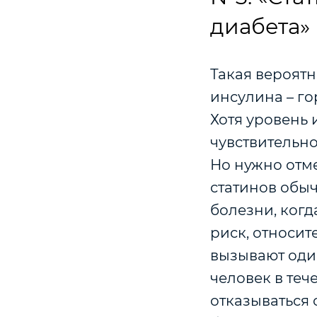
диабета»
Такая вероятн
инсулина – го
Хотя уровень 
чувствительно
Но нужно отм
статинов обы
болезни, когда
риск, относит
вызывают оди
человек в теч
отказываться 