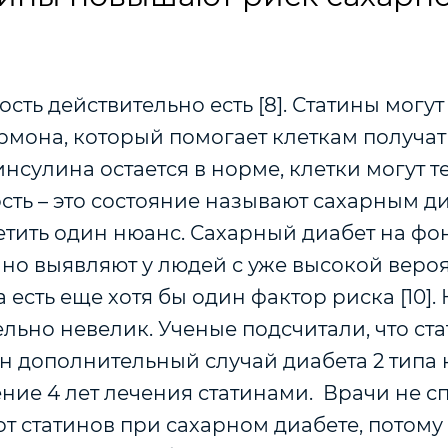
ость действительно есть [8]. Статины могут
рмона, который помогает клеткам получат
инсулина остается в норме, клетки могут т
сть – это состояние называют сахарным ди
етить один нюанс. Сахарный диабет на фо
чно выявляют у людей с уже высокой веро
 есть еще хотя бы один фактор риска [10]. 
ельно невелик. Ученые подсчитали, что ст
н дополнительный случай диабета 2 типа 
ение 4 лет лечения статинами. Врачи не с
от статинов при сахарном диабете, потому