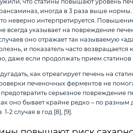
ужили, что статины повышают уровень пе
рансаминаз, иногда в 3 раза выше нормы.
асто неверно интерпретируется. Повышени
е всегда указывает на повреждение печени
случаев оно отражает так называемую «а
болезнь, и показатель часто возвращается 
о, даже если продолжать прием статинов [
угадать, как отреагирует печень на стати
роверки печеночных ферментов не помог
 предотвратить серьезное повреждение п
 как оно бывает крайне редко – по разным
 1-2 случая в год
[8], [9].
тины повышают риск сахарн