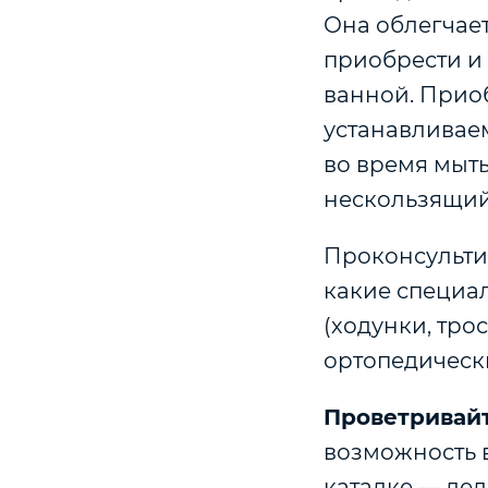
Она облегчае
приобрести и 
ванной. Прио
устанавливаем
во время мыть
нескользящий
Проконсульти
какие специа
(ходунки, тро
ортопедическ
Проветривайт
возможность в
каталке — дел