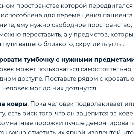
есном пространстве которой передвигалс
приспособлена для перемещения пациента
ните, ему нужно свободное пространство, 
 можно
переставить, а у предметов, которы
а пути вашего близкого, скруглить углы.
кровати тумбочку с нужными предметам
овек может пользоваться самостоятельно,
одном доступе. Поставьте рядом с кровать
ы человек мог до них дотянутся.
ла ковры
. Пока человек подволакивает ил
, есть риск того, что он зацепится за кове
омнатные порожки лучше демонтировать, 
о нужно отметить их яркой изолентой, чт