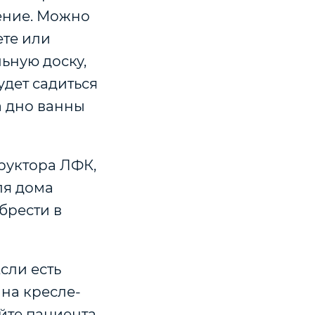
ение. Можно
ете или
ьную доску,
удет садиться
а дно ванны
руктора ЛФК,
ля дома
брести в
сли есть
на кресле-
айте пациента