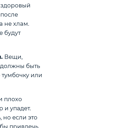
я здоровый
 после
а не хлам.
е будут
и.
Вещи,
 должны быть
ю тумбочку или
и плохо
р и упадет.
но если это
обы привлечь