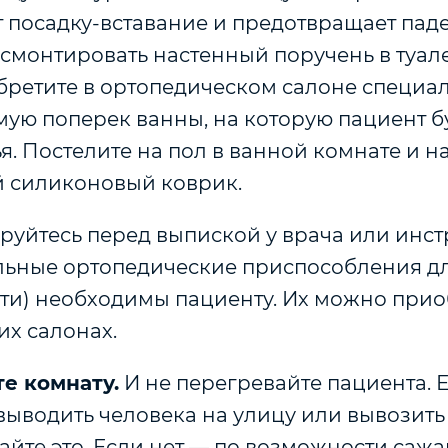
т посадку-вставание и предотвращает пад
смонтировать настенный поручень в туал
бретите в ортопедическом салоне специал
ую поперек ванны, на которую пациент б
я. Постелите на пол в ванной комнате и н
 силиконовый коврик.
руйтесь перед выпиской у врача или инст
льные ортопедические приспособления д
сти) необходимы пациенту. Их можно прио
их салонах.
е комнату.
И не перегревайте пациента. Е
ыводить человека на улицу или вывозить 
айте это. Если нет — по возможности саж