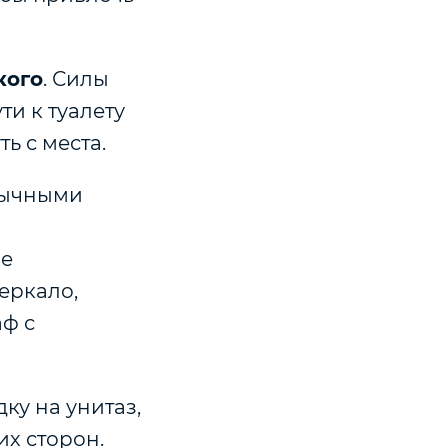
кого
. Силы
ти к туалету
ь с места.
вычными
же
еркало,
аф с
дку на унитаз,
х сторон.