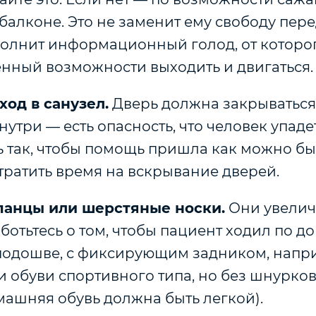
 балконе. Это не заменит ему свободу пер
полнит информационный голод, от которог
енный возможности выходить и двигаться.
ход в санузел.
Дверь должна закрываться,
утри — есть опасность, что человек упадет
 так, чтобы помощь пришла как можно бы
тратить время на вскрывание дверей.
панцы или шерстяные носки.
Они увелич
ботьтесь о том, чтобы пациент ходил по до
подошве, с фиксирующим задником, напр
 обуви спортивного типа, но без шнурков
машняя обувь должна быть легкой).