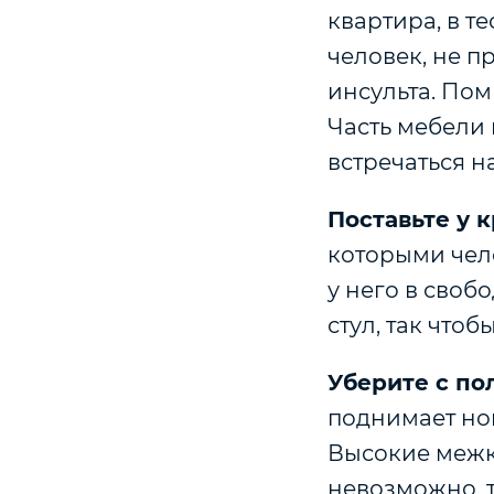
квартира, в т
человек, не 
инсульта. Пом
Часть мебели
встречаться н
Поставьте у 
которыми чел
у него в своб
стул, так чтоб
Уберите с по
поднимает ногу
Высокие межк
невозможно, т