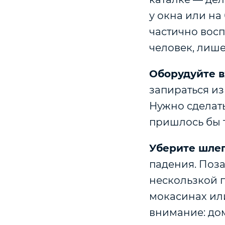
у окна или на
частично вос
человек, лиш
Оборудуйте в
запираться изн
Нужно сделать
пришлось бы 
Уберите шле
падения. Поза
нескользкой 
мокасинах или
внимание: до