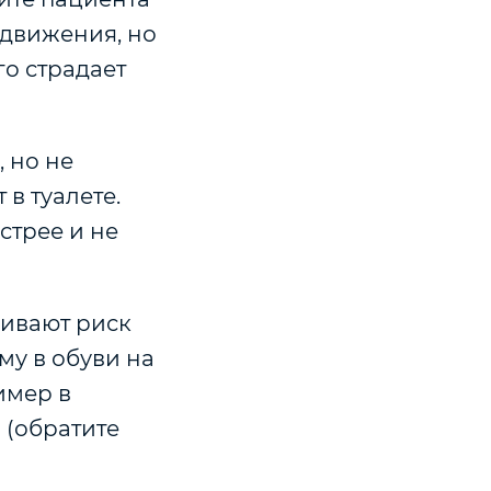
едвижения, но
о страдает
 но не
 в туалете.
стрее и не
ивают риск
му в обуви на
имер в
 (обратите