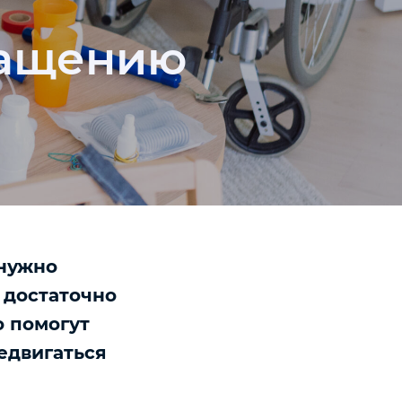
ращению
 нужно
 достаточно
о помогут
едвигаться