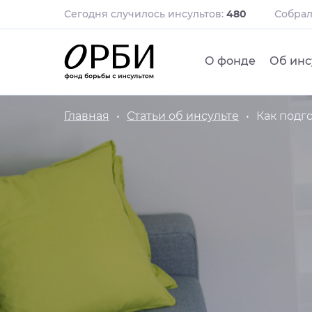
Сегодня случилось инсультов:
480
Собра
О фонде
Об инс
Главная
Статьи об инсульте
Как подг