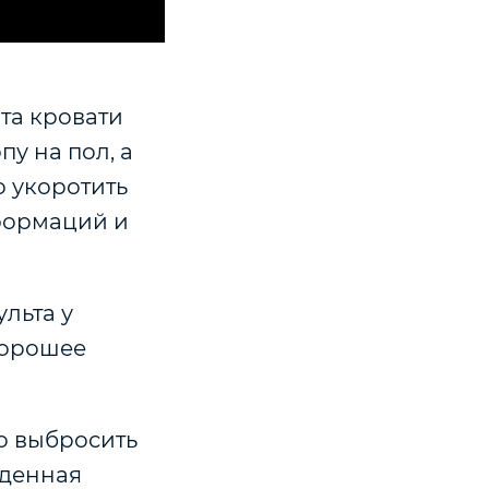
та кровати
пу на пол, а
о укоротить
еформаций и
ульта у
хорошее
о выбросить
жденная