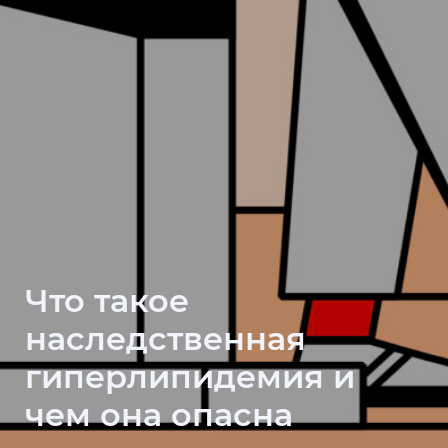
Что такое
наследственная
гиперлипидемия и
чем она опасна