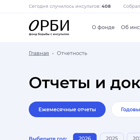
Сегодня случилось инсультов:
408
Собра
О фонде
Об инс
Главная
Отчетность
Отчеты и до
Ежемесячные отчеты
Годовы
2026
2025
20
Выберите год: