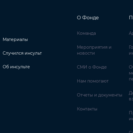
О Фонде
П
Команда
А
Материалы
Мероприятия и
Г
Случился инсульт
новости
и
Об инсульте
СМИ о Фонде
О
м
п
Нам помогают
Д
Отчеты и документы
в
Контакты
П
и
С