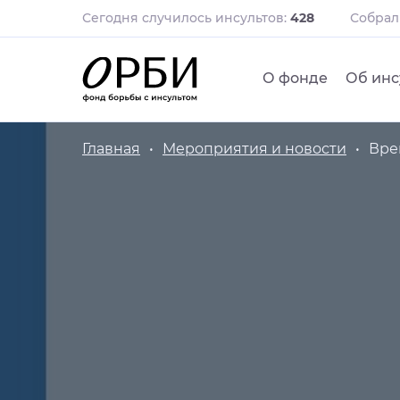
Сегодня случилось инсультов:
428
Собра
О фонде
Об инс
Главная
Мероприятия и новости
Вре