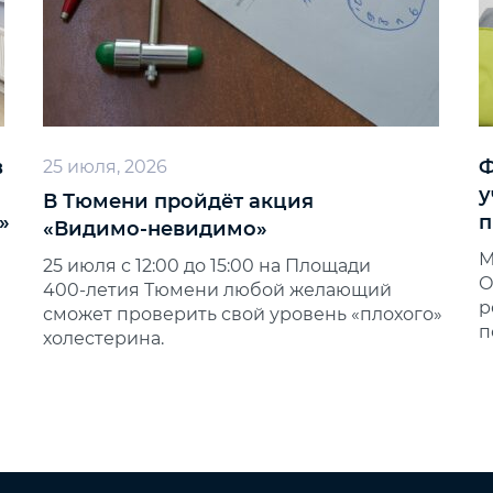
в
Ф
25 июля, 2026
у
В Тюмени пройдёт акция
»
п
«Видимо‑невидимо»
М
25 июля с 12:00 до 15:00 на Площади
О
400‑летия Тюмени любой желающий
р
сможет проверить свой уровень «плохого»
п
холестерина.