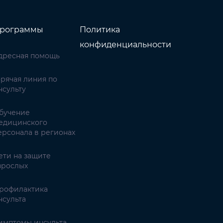
рограммы
Политика
конфиденциальности
дресная помощь
орячая линия по
нсульту
бучение
едицинского
ерсонала в регионах
ети на защите
зрослых
рофилактика
нсульта
имптомы инсульта