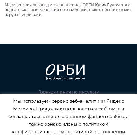
Медицинский логопед и эксперт фонда ОРБИ Юлия Рудометова
подготовила рекомендации по взаимодействию с посетителями с
нарушениями речи.
Горячая линия по инсульту
Мы используем сервис веб-аналитики Яндекс
8 800 707 52 29
Метрика. Продолжая пользоваться сайтом, вы
info@orbifond.ru
соглашаетесь с использованием файлов cookies, а
также ознакомлены с
политикой
конфиденциальности
,
политикой в отношении