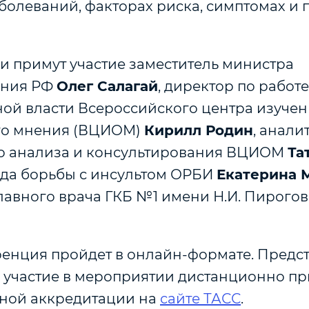
болеваний, факторах риска, симптомах и
и примут участие заместитель министра
ения РФ
Олег Салагай
, директор по работ
ной власти Всероссийского центра изуче
го мнения (ВЦИОМ)
Кирилл Родин
, анали
о анализа и консультирования ВЦИОМ
Та
да борьбы с инсультом ОРБИ
Екатерина 
лавного врача ГКБ №1 имени Н.И. Пирого
енция пройдет в онлайн-формате. Предс
ь участие в мероприятии дистанционно пр
ной аккредитации на
сайте ТАСС
.