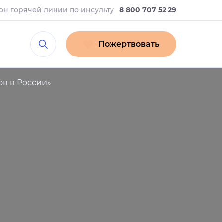
он горячей линии
по инсульту
8 800 707 52 29
Пожертвовать
в в России»