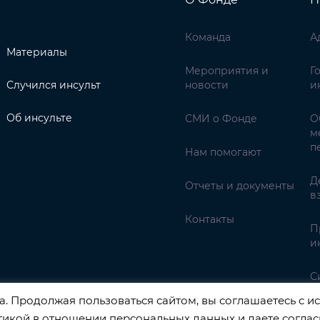
Команда
А
Материалы
Мероприятия и
Г
Случился инсульт
новости
и
Об инсульте
СМИ о Фонде
О
м
п
Нам помогают
Д
Отчеты и документы
в
Контакты
П
и
С
. Продолжая пользоваться сайтом, вы соглашаетесь с ис
тикой в отношении персональных данных
и даете
соглас