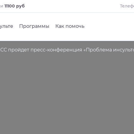
ли
11100 руб
Телеф
ульте
Программы
Как помочь
АСС пройдет пресс-конференция «Проблема инсульто