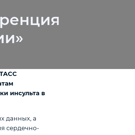
еренция
ии»
 ТАСС
атам
ки инсульта в
х данных, а
ия сердечно-