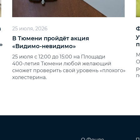
в
Ф
25 июля, 2026
у
В Тюмени пройдёт акция
»
п
«Видимо‑невидимо»
М
25 июля с 12:00 до 15:00 на Площади
О
400‑летия Тюмени любой желающий
р
сможет проверить свой уровень «плохого»
п
холестерина.
О Фонде
П