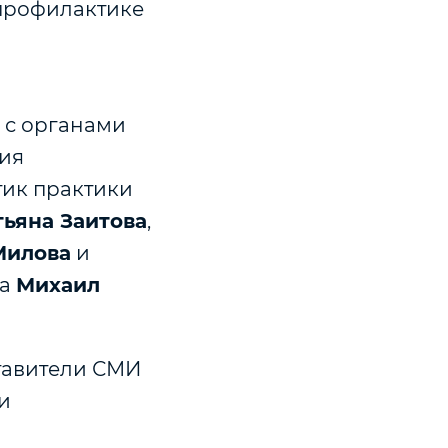
 профилактике
е с органами
ния
тик практики
тьяна Заитова
,
Милова
и
ва
Михаил
тавители СМИ
и