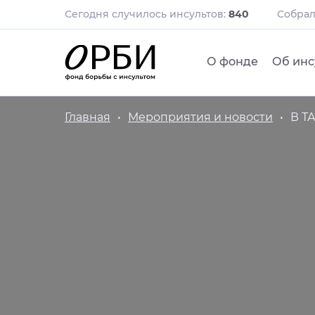
Сегодня случилось инсультов:
840
Собра
О фонде
Об инс
Главная
Мероприятия и новости
В Т