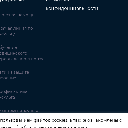
конфиденциальности
дресная помощь
орячая линия по
нсульту
бучение
едицинского
ерсонала в регионах
ети на защите
зрослых
рофилактика
нсульта
имптомы инсульта
пользованием файлов cookies, а также ознакомлены с
ие на обработку персональных данных
.