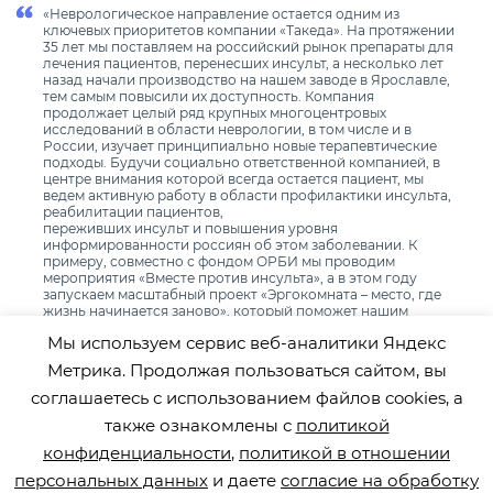
«Неврологическое направление остается одним из
ключевых приоритетов компании «Такеда». На протяжении
35 лет мы поставляем на российский рынок препараты для
лечения пациентов, перенесших инсульт, а несколько лет
назад начали производство на нашем заводе в Ярославле,
тем самым повысили их доступность. Компания
продолжает целый ряд крупных многоцентровых
исследований в области неврологии, в том числе и в
России, изучает принципиально новые терапевтические
подходы. Будучи социально ответственной компанией, в
центре внимания которой всегда остается пациент, мы
ведем активную работу в области профилактики инсульта,
реабилитации пациентов,
переживших инсульт и повышения уровня
информированности россиян об этом заболевании. К
примеру, совместно с фондом ОРБИ мы проводим
мероприятия «Вместе против инсульта», а в этом году
запускаем масштабный проект «Эргокомната – место, где
жизнь начинается заново», который поможет нашим
пациентам вернуться к активной и полноценной жизни.
Мы используем сервис веб-аналитики Яндекс
Мы уверены, многих последствий инсульта можно
избежать, если вовремя начать реабилитацию,
Метрика. Продолжая пользоваться сайтом, вы
соответствующую международным стандартам», – сказал
Дмитрий Колода, медицинский директор компании
соглашаетесь с использованием файлов cookies, а
«Такеда».
также ознакомлены с
политикой
конфиденциальности
,
политикой в отношении
персональных данных
и даете
согласие на обработку