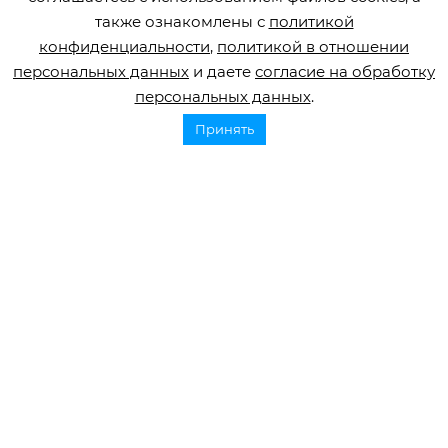
также ознакомлены с
политикой
конфиденциальности
,
политикой в отношении
персональных данных
и даете
согласие на обработку
персональных данных
.
Горячая линия по инсульту
Принять
8 800 707 52 29
info@orbifond.ru
Подписаться
ОФИЦИАЛЬНЫЙ ОПЕРАТОР ОБРАБОТКИ