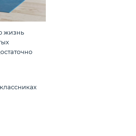
ю жизнь
тых
достаточно
оклассниках