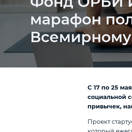
Фонд ОРБИ 
марафон пол
Всемирному 
С 17 по 25 м
социальной 
привычек, на
Проект старту
который ежег