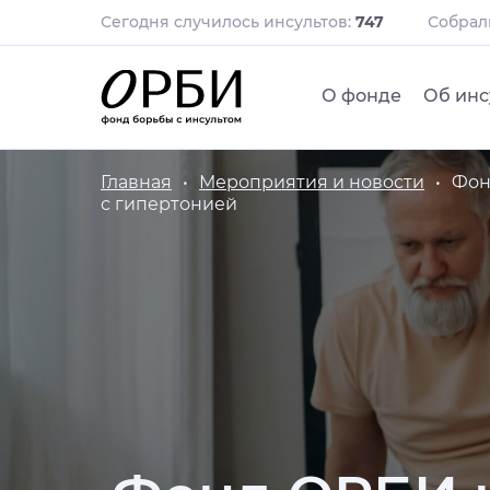
Сегодня случилось инсультов:
747
Собра
О фонде
Об инс
Главная
Мероприятия и новости
Фон
с гипертонией