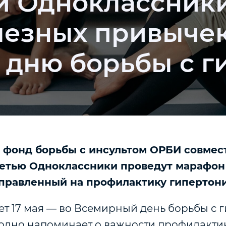
и Одноклассники
езных привычек
дню борьбы с г
ая фонд борьбы с инсультом ОРБИ совмес
сетью Одноклассники проведут марафон
правленный на профилактику гипертон
ет 17 мая — во Всемирный день борьбы с 
одно напоминает о важности профилактик