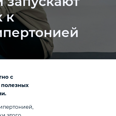
 запускают
 к
ипертонией
тно с
 полезных
ии.
гипертонией,
и этого