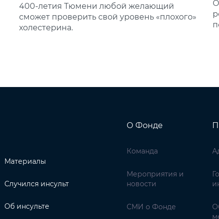
О
400‑летия Тюмени любой желающий
р
сможет проверить свой уровень «плохого»
п
холестерина.
О Фонде
П
Команда
А
Материалы
Мероприятия и
Г
Случился инсульт
новости
и
Об инсульте
СМИ о Фонде
О
м