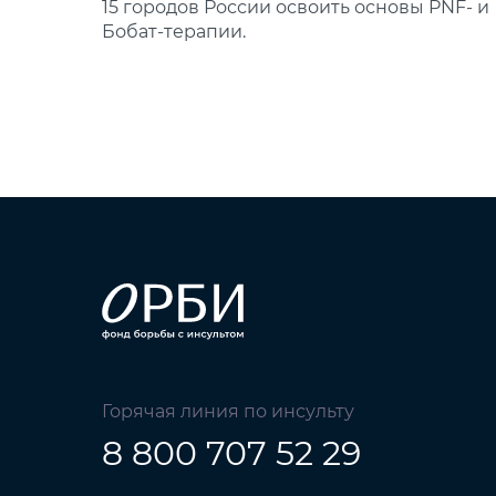
15 городов России освоить основы PNF‑ и
Бобат‑терапии.
Горячая линия по инсульту
8 800 707 52 29