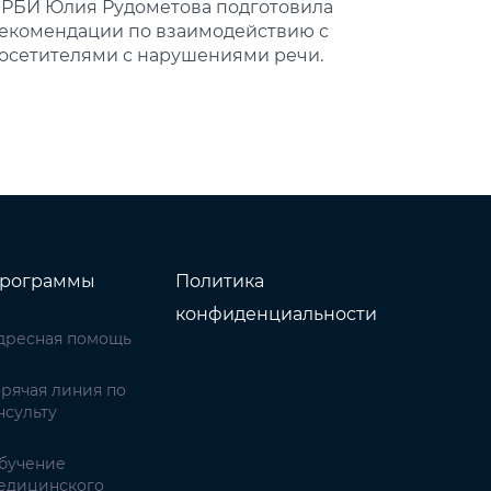
РБИ Юлия Рудометова подготовила
екомендации по взаимодействию с
осетителями с нарушениями речи.
рограммы
Политика
конфиденциальности
дресная помощь
орячая линия по
нсульту
бучение
едицинского