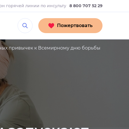
он горячей линии
по инсульту
8 800 707 52 29
Пожертвовать
ных привычек к Всемирному дню борьбы