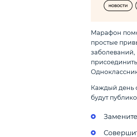
Марафон помо
простые прив
заболеваний, 
присоединить
Одноклассник
Каждый день с
будут публико
Замените 
Совершит