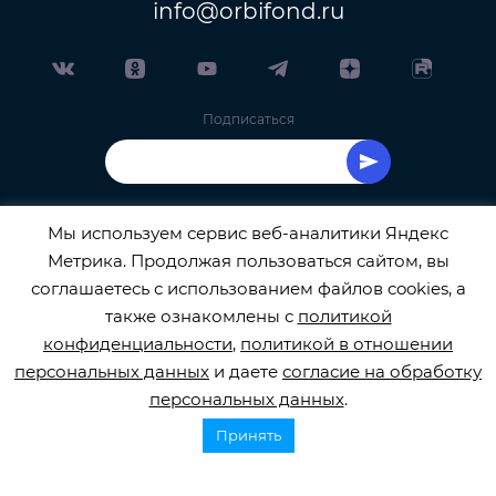
info@orbifond.ru
Подписаться
Мы используем сервис веб-аналитики Яндекс
Метрика. Продолжая пользоваться сайтом, вы
ОФИЦИАЛЬНЫЙ ОПЕРАТОР ОБРАБОТКИ
соглашаетесь с использованием файлов cookies, а
также ознакомлены с
политикой
ПЕРСОНАЛЬНЫХ ДАННЫХ РЕГИСТРАЦИОННЫЙ
конфиденциальности
,
политикой в отношении
персональных данных
и даете
согласие на обработку
НОМЕР 77-22-133540
персональных данных
.
Принять
© 2026
orbifond.ru
Все права защищены