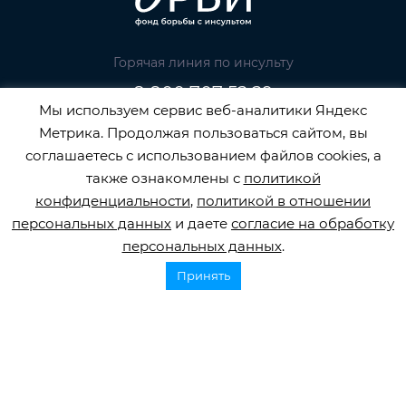
Горячая линия по инсульту
8 800 707 52 29
Мы используем сервис веб-аналитики Яндекс
info@orbifond.ru
Метрика. Продолжая пользоваться сайтом, вы
соглашаетесь с использованием файлов cookies, а
также ознакомлены с
политикой
конфиденциальности
,
политикой в отношении
Подписаться
персональных данных
и даете
согласие на обработку
персональных данных
.
Принять
ОФИЦИАЛЬНЫЙ ОПЕРАТОР ОБРАБОТКИ
ПЕРСОНАЛЬНЫХ ДАННЫХ РЕГИСТРАЦИОННЫЙ