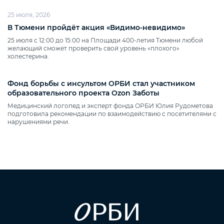
25 июля, 2026
В Тюмени пройдёт акция «Видимо‑невидимо»
25 июля с 12:00 до 15:00 на Площади 400‑летия Тюмени любой
желающий сможет проверить свой уровень «плохого»
холестерина.
Фонд борьбы с инсультом ОРБИ стал участником
образовательного проекта Ozon Заботы
Медицинский логопед и эксперт фонда ОРБИ Юлия Рудометова
подготовила рекомендации по взаимодействию с посетителями с
нарушениями речи.