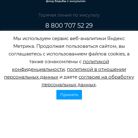
Горячая линия по инсульту
8 800 707 52 29
info@orbifond.ru
Мы используем сервис веб-аналитики Яндекс
Метрика. Продолжая пользоваться сайтом, вы
соглашаетесь с использованием файлов cookies, а
также ознакомлены с
политикой
Подписаться
конфиденциальности
,
политикой в отношении
персональных данных
и даете
согласие на обработку
персональных данных
.
Принять
ОФИЦИАЛЬНЫЙ ОПЕРАТОР ОБРАБОТКИ
ПЕРСОНАЛЬНЫХ ДАННЫХ РЕГИСТРАЦИОННЫЙ
НОМЕР 77-22-133540