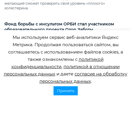
желающий сможет проверить свой уровень «плохого»
холестерина.
Фонд борьбы с инсультом ОРБИ стал участником
образовательного проекта Ozon Заботы
Мы используем сервис веб-аналитики Яндекс
Медицинский логопед и эксперт фонда ОРБИ Юлия Рудометова
подготовила рекомендации по взаимодействию с посетителями с
Метрика. Продолжая пользоваться сайтом, вы
нарушениями речи.
соглашаетесь с использованием файлов cookies, а
также ознакомлены с
политикой
конфиденциальности
,
политикой в отношении
персональных данных
и даете
согласие на обработку
персональных данных
.
Принять
Горячая линия по инсульту
8 800 707 52 29