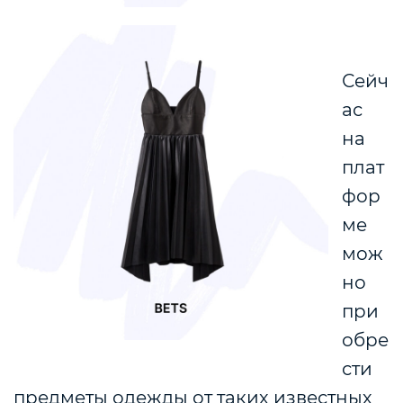
Сейч
ас
на
плат
фор
ме
мож
но
при
обре
сти
предметы одежды от таких известных