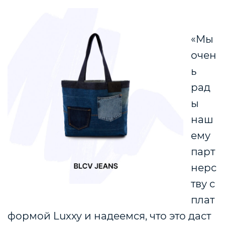
«Мы
очен
ь
рад
ы
наш
ему
парт
нерс
тву с
плат
формой Luxxy и надеемся, что это даст