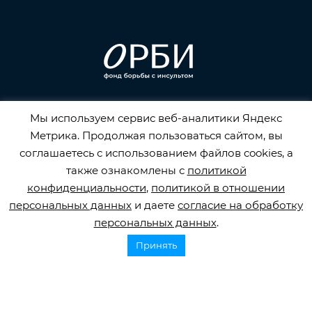
Горячая линия по инсульту
Мы используем сервис веб-аналитики Яндекс
8 800 707 52 29
Метрика. Продолжая пользоваться сайтом, вы
соглашаетесь с использованием файлов cookies, а
info@orbifond.ru
также ознакомлены с
политикой
конфиденциальности
,
политикой в отношении
персональных данных
и даете
согласие на обработку
персональных данных
.
Подписаться
Принять