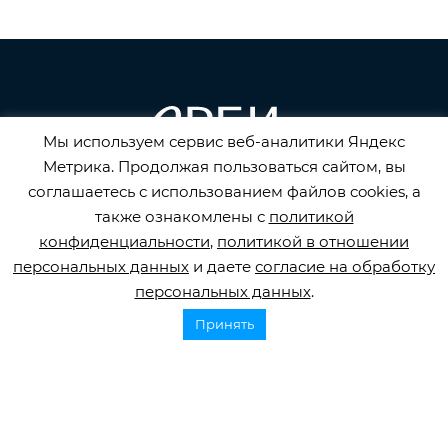
Мы используем сервис веб-аналитики Яндекс
Метрика. Продолжая пользоваться сайтом, вы
соглашаетесь с использованием файлов cookies, а
Горячая линия по инсульту
также ознакомлены с
политикой
8 800 707 52 29
конфиденциальности
,
политикой в отношении
info@orbifond.ru
персональных данных
и даете
согласие на обработку
персональных данных
.
Принять
Подписаться