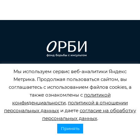
Горячая линия по инсульту
Мы используем сервис веб-аналитики Яндекс
Метрика. Продолжая пользоваться сайтом, вы
8 800 707 52 29
соглашаетесь с использованием файлов cookies, а
info@orbifond.ru
также ознакомлены с
политикой
конфиденциальности
,
политикой в отношении
персональных данных
и даете
согласие на обработку
персональных данных
.
Подписаться
Принять