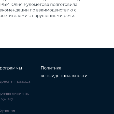
РБИ Юлия Рудометова подготовила
екомендации по взаимодействию с
осетителями с нарушениями речи.
рограммы
Политика
конфиденциальности
дресная помощь
орячая линия по
нсульту
бучение