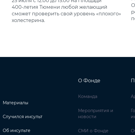
25 июля с 12:00 до 15:00 на Площади
О
400‑летия Тюмени любой желающий
р
сможет проверить свой уровень «плохого»
п
холестерина.
О Фонде
П
Команда
А
Материалы
Мероприятия и
Г
Случился инсульт
новости
и
Об инсульте
СМИ о Фонде
О