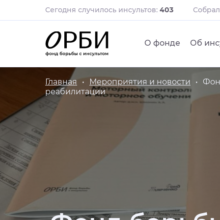
Сегодня случилось инсультов:
403
Собра
О фонде
Об инс
Главная
Мероприятия и новости
Фон
реабилитации