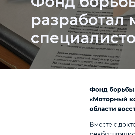
Фонд борьбы
разработал 
специалисто
Фонд борьбы 
«Моторный ко
области восс
Вместе с док
реабилитаци