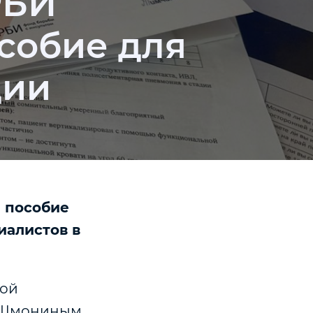
РБИ
собие для
ции
 пособие
иалистов в
кой
 Шмониным