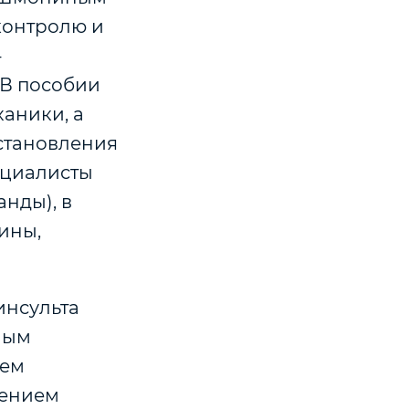
контролю и
-
 В пособии
аники, а
становления
ециалисты
нды), в
ины,
инсульта
мым
ием
шением