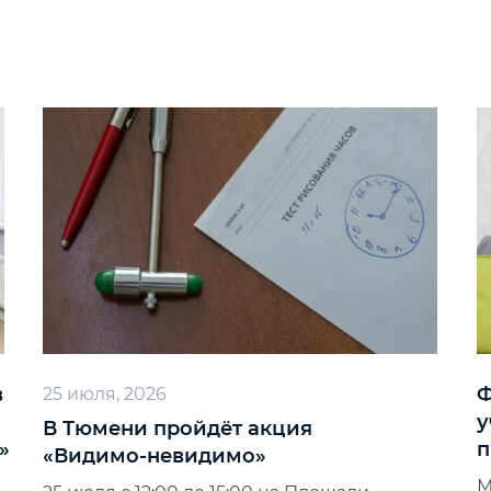
в
Ф
25 июля, 2026
у
В Тюмени пройдёт акция
»
п
«Видимо‑невидимо»
М