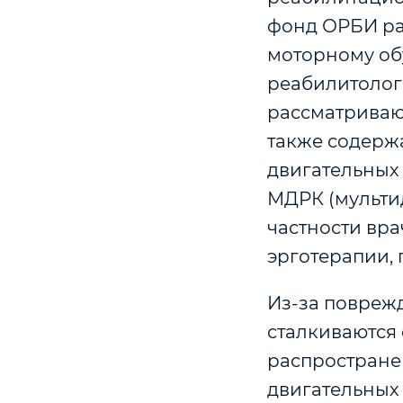
фонд ОРБИ ра
моторному об
реабилитолог
рассматриваю
также содерж
двигательных
МДРК (мульти
частности вр
эрготерапии, 
Из-за повреж
сталкиваются 
распростране
двигательных