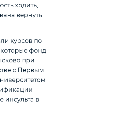
сть ходить,
звана вернуть
ли курсов по
 которые фонд
ысково при
тве с Первым
университетом
лификации
е инсульта в