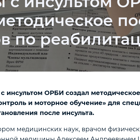
 с инсультом О
методическое по
в по реабилита
с инсультом ОРБИ создал методическое
нтроль и моторное обучение» для спец
тановления после инсульта.
тором медицинских наук, врачом физичес
онной медицины Алексеем Андреевичем