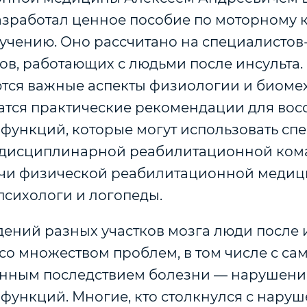
зработал ценное пособие по моторному 
учению. Оно рассчитано на специалистов
ов, работающих с людьми после инсульта.
тся важные аспекты физиологии и биомех
атся практические рекомендации для вос
 функций, которые могут использовать сп
дисциплинарной реабилитационной кома
ачи физической реабилитационной медиц
психологи и логопеды.
дений разных участков мозга люди после 
со множеством проблем, в том числе с са
нным последствием болезни — нарушен
 функций. Многие, кто столкнулся с нару