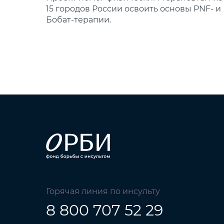
15 городов России освоить основы PNF‑ и
Бобат‑терапии.
Горячая линия по инсульту
8 800 707 52 29