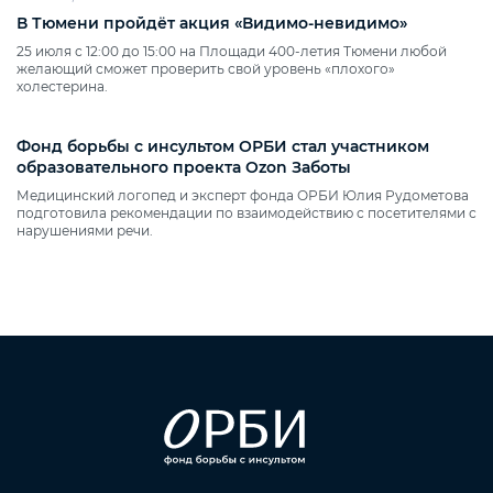
В Тюмени пройдёт акция «Видимо‑невидимо»
25 июля с 12:00 до 15:00 на Площади 400‑летия Тюмени любой
желающий сможет проверить свой уровень «плохого»
холестерина.
Фонд борьбы с инсультом ОРБИ стал участником
образовательного проекта Ozon Заботы
Медицинский логопед и эксперт фонда ОРБИ Юлия Рудометова
подготовила рекомендации по взаимодействию с посетителями с
нарушениями речи.