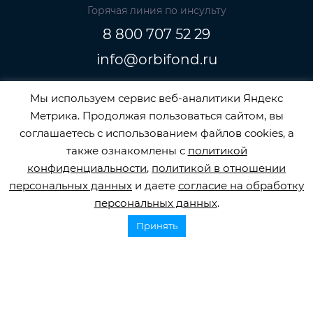
Горячая линия по инсульту
8 800 707 52 29
info@orbifond.ru
Мы используем сервис веб-аналитики Яндекс
Метрика. Продолжая пользоваться сайтом, вы
Подписаться
соглашаетесь с использованием файлов cookies, а
также ознакомлены с
политикой
конфиденциальности
,
политикой в отношении
персональных данных
и даете
согласие на обработку
персональных данных
.
ОФИЦИАЛЬНЫЙ ОПЕРАТОР ОБРАБОТКИ
Принять
ПЕРСОНАЛЬНЫХ ДАННЫХ РЕГИСТРАЦИОННЫЙ
НОМЕР 77-22-133540