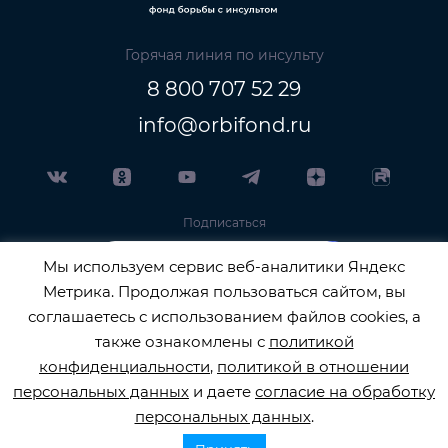
Горячая линия по инсульту
8 800 707 52 29
info@orbifond.ru
Подписаться
Мы используем сервис веб-аналитики Яндекс
Метрика. Продолжая пользоваться сайтом, вы
соглашаетесь с использованием файлов cookies, а
также ознакомлены с
политикой
ОФИЦИАЛЬНЫЙ ОПЕРАТОР ОБРАБОТКИ
конфиденциальности
,
политикой в отношении
персональных данных
и даете
согласие на обработку
ПЕРСОНАЛЬНЫХ ДАННЫХ РЕГИСТРАЦИОННЫЙ
персональных данных
.