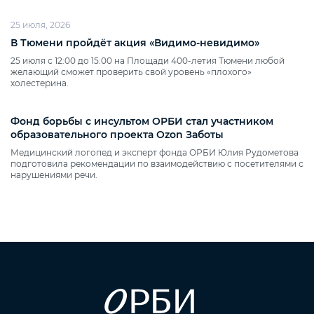
25 июля, 2026
В Тюмени пройдёт акция «Видимо‑невидимо»
25 июля с 12:00 до 15:00 на Площади 400‑летия Тюмени любой
желающий сможет проверить свой уровень «плохого»
холестерина.
Фонд борьбы с инсультом ОРБИ стал участником
образовательного проекта Ozon Заботы
Медицинский логопед и эксперт фонда ОРБИ Юлия Рудометова
подготовила рекомендации по взаимодействию с посетителями с
нарушениями речи.