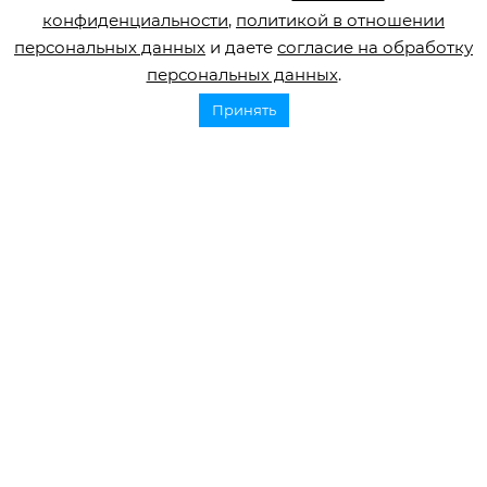
конфиденциальности
,
политикой в отношении
персональных данных
и даете
согласие на обработку
персональных данных
.
Принять
Горячая линия по инсульту
8 800 707 52 29
info@orbifond.ru
Подписаться