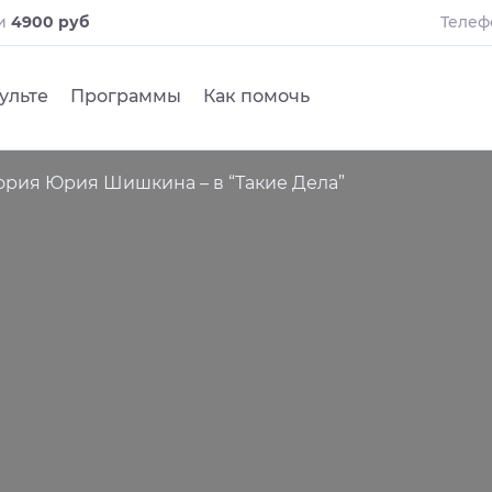
ли
4900 руб
Телеф
ульте
Программы
Как помочь
ория Юрия Шишкина – в “Такие Дела”