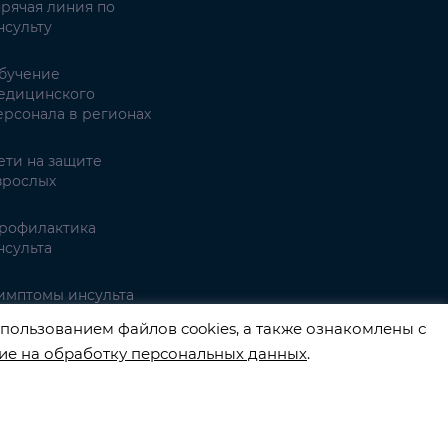
орячая линия по
нсульту
бучение
едицинского
ерсонала в регионах
ети на защите
зрослых
рофилактика
нсульта
имптомы инсульта
пользованием файлов cookies, а также ознакомлены с
ие на обработку персональных данных
.
3540