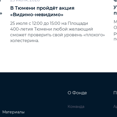
в
Ф
у
В Тюмени пройдёт акция
»
п
«Видимо‑невидимо»
М
25 июля с 12:00 до 15:00 на Площади
О
400‑летия Тюмени любой желающий
р
сможет проверить свой уровень «плохого»
п
холестерина.
О Фонде
П
Команда
А
Материалы