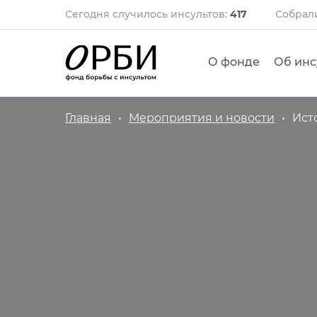
Сегодня случилось инсультов:
417
Собра
О фонде
Об инс
Главная
Мероприятия и новости
Ист