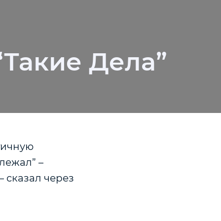
“Такие Дела”
тичную
лежал” –
 – сказал через