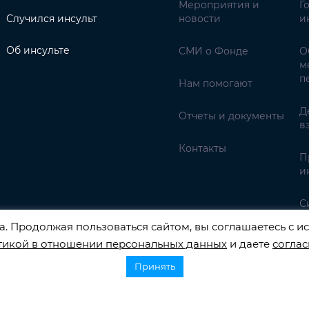
Мероприятия и
Г
Случился инсульт
новости
и
Об инсульте
СМИ о Фонде
О
м
п
Нам помогают
Д
Отчеты и документы
в
Контакты
П
и
С
. Продолжая пользоваться сайтом, вы соглашаетесь с ис
тикой в отношении персональных данных
и даете
соглас
Принять
НАЛЬНЫХ ДАННЫХ РЕГИСТРАЦИОННЫЙ НОМЕР 77-22-13