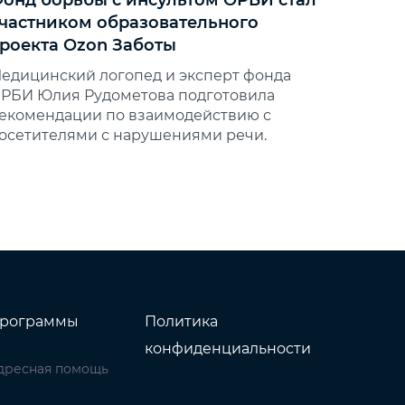
онд борьбы с инсультом ОРБИ стал
частником образовательного
роекта Ozon Заботы
едицинский логопед и эксперт фонда
РБИ Юлия Рудометова подготовила
екомендации по взаимодействию с
осетителями с нарушениями речи.
рограммы
Политика
конфиденциальности
дресная помощь