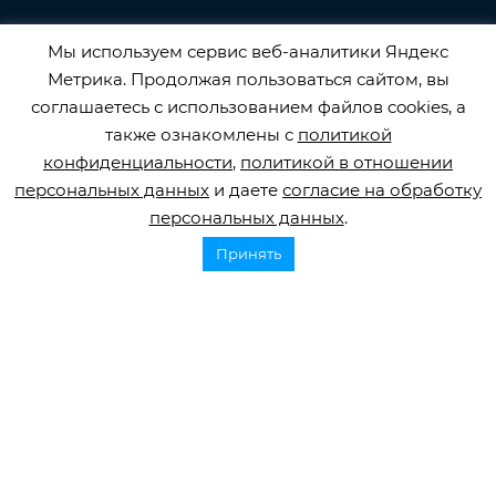
Мы используем сервис веб-аналитики Яндекс
Метрика. Продолжая пользоваться сайтом, вы
соглашаетесь с использованием файлов cookies, а
также ознакомлены с
политикой
Горячая линия по инсульту
конфиденциальности
,
политикой в отношении
8 800 707 52 29
персональных данных
и даете
согласие на обработку
персональных данных
.
info@orbifond.ru
Принять
Подписаться
ОФИЦИАЛЬНЫЙ ОПЕРАТОР ОБРАБОТКИ