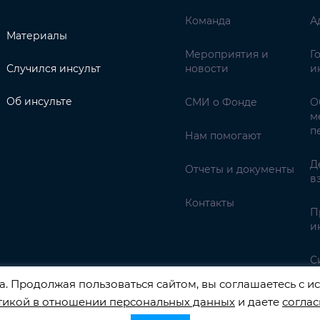
Команда
А
Материалы
Мероприятия и
Г
Случился инсульт
новости
и
Об инсульте
СМИ о Фонде
О
м
п
Нам помогают
Д
Отчеты и документы
в
Контакты
П
и
С
. Продолжая пользоваться сайтом, вы соглашаетесь с ис
тикой в отношении персональных данных
и даете
соглас