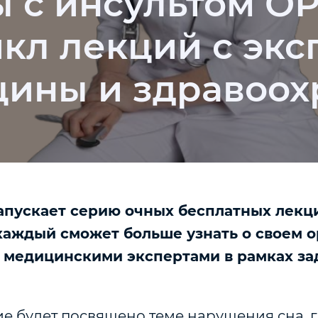
 с инсультом О
икл лекций с экс
цины и здравоох
апускает серию очных бесплатных лек
 каждый сможет больше узнать о своем 
 медицинскими экспертами в рамках з
ие будет посвящено теме нарушения сна, 