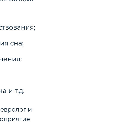
ствования;
ия сна;
чения;
 и т.д.
невролог и
роприятие