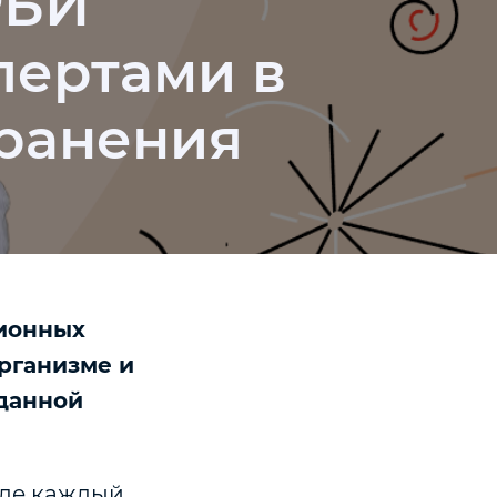
РБИ
пертами в
ранения
ционных
организме и
аданной
где каждый