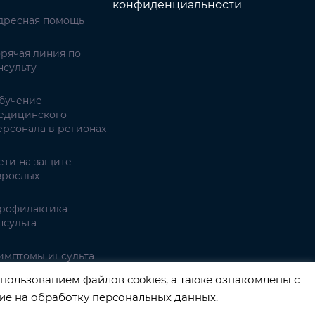
конфиденциальности
дресная помощь
орячая линия по
нсульту
бучение
едицинского
ерсонала в регионах
ети на защите
зрослых
рофилактика
нсульта
имптомы инсульта
пользованием файлов cookies, а также ознакомлены с
ие на обработку персональных данных
.