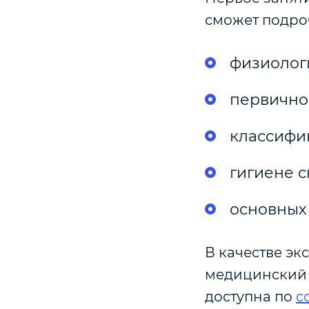
сможет подроб
физиологи
первично
классифик
гигиене с
основных 
В качестве эк
медицинский 
доступна по
с