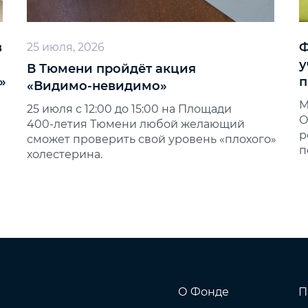
в
Ф
25 июля, 2026
у
В Тюмени пройдёт акция
»
п
«Видимо‑невидимо»
М
25 июля с 12:00 до 15:00 на Площади
О
400‑летия Тюмени любой желающий
р
сможет проверить свой уровень «плохого»
п
холестерина.
О Фонде
П