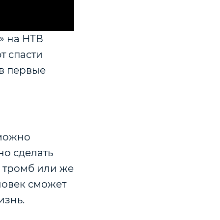
» на НТВ
т спасти
 в первые
 можно
но сделать
ь тромб или же
ловек сможет
изнь.