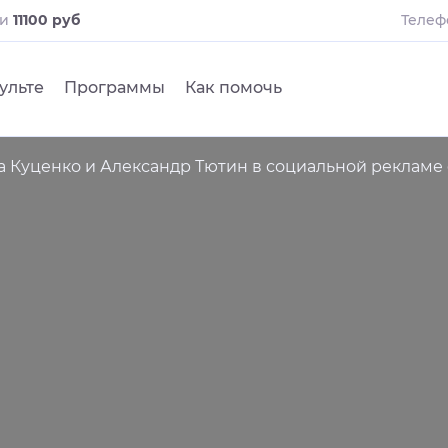
ли
11100 руб
Телеф
ульте
Программы
Как помочь
а Куценко и Александр Тютин в социальной реклам