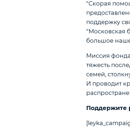
“Скорая помощ
предоставлен
поддержку св
“Московская б
большое наше
Миссия фонда
тяжесть после
семей, столкн
И проводит к
распростране
Поддержите 
[leyka_campaig