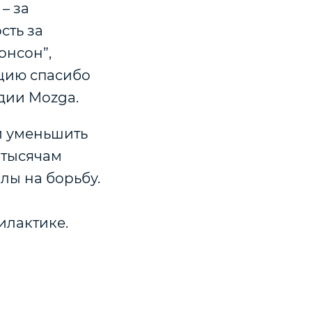
– за
сть за
онсон”,
ацию спасибо
дии Mozga.
и уменьшить
 тысячам
лы на борьбу.
илактике.