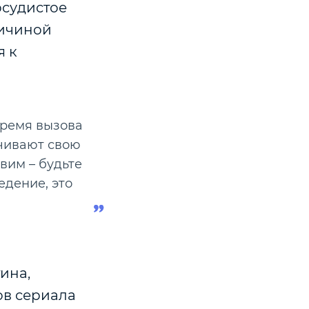
осудистое
ричиной
я к
время вызова
нчивают свою
вим – будьте
едение, это
ина,
ов сериала