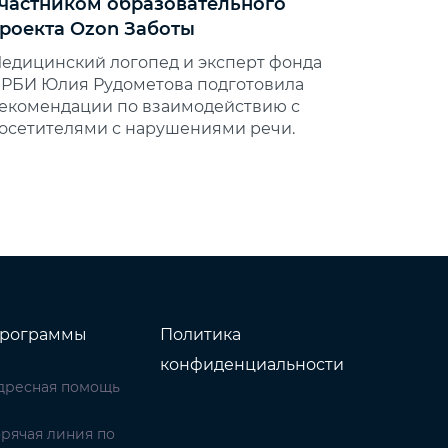
частником образовательного
роекта Ozon Заботы
едицинский логопед и эксперт фонда
РБИ Юлия Рудометова подготовила
екомендации по взаимодействию с
осетителями с нарушениями речи.
рограммы
Политика
конфиденциальности
дресная помощь
орячая линия по