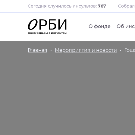
Сегодня случилось инсультов:
767
Собра
О фонде
Об инс
Главная
Мероприятия и новости
Гош