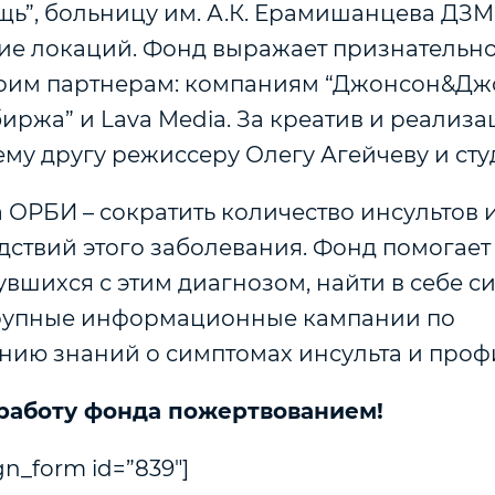
ь”, больницу им. А.К. Ерамишанцева ДЗМ 
ие локаций. Фонд выражает признательно
оим партнерам: компаниям “Джонсон&Дж
иржа” и Lava Media. За креатив и реализ
му другу режиссеру Олегу Агейчеву и сту
 ОРБИ – сократить количество инсультов 
дствий этого заболевания. Фонд помогает
увшихся с этим диагнозом, найти в себе си
рупные информационные кампании по
нию знаний о симптомах инсульта и проф
работу фонда пожертвованием!
n_form id=”839″]