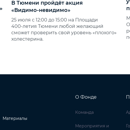
у
В Тюмени пройдёт акция
»
п
«Видимо‑невидимо»
М
25 июля с 12:00 до 15:00 на Площади
О
400‑летия Тюмени любой желающий
р
сможет проверить свой уровень «плохого»
п
холестерина.
О Фонде
П
Команда
А
Материалы
Мероприятия и
Г