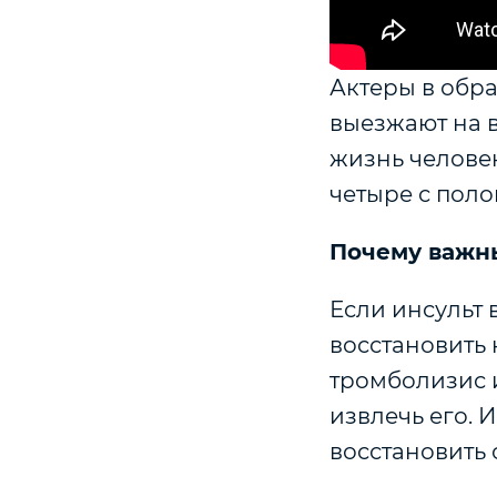
Актеры в обр
выезжают на в
жизнь человек
четыре с поло
Почему важны
Если инсульт 
восстановить 
тромболизис и
извлечь его. 
восстановить 