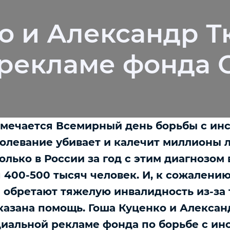
о и Александр Т
 рекламе фонда
тмечается Всемирный день борьбы с инс
олевание убивает и калечит миллионы 
Только в России за год с этим диагнозом
 400-500 тысяч человек. И, к сожалению
 обретают тяжелую инвалидность из-за т
казана помощь. Гоша Куценко и Алекса
циальной рекламе фонда по борьбе с ин