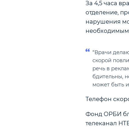
За 4,5 часа в
отделение, пр
нарушения мо
необходимым
“Врачи делаю
скорой повли
речь в рекла
бдительны, н
может быть и
Телефон скоро
Фонд ОРБИ бл
телеканал НТ