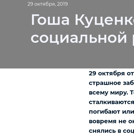
29 октября, 2019
Гоша Куценк
социальной
29 октября о
страшное заб
всему миру. 
сталкиваются
погибают или
вовремя не о
снялись в со