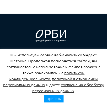
Горячая линия по инсульту
Мы используем сервис веб-аналитики Яндекс
8 800 707 52 29
Метрика. Продолжая пользоваться сайтом, вы
соглашаетесь с использованием файлов cookies, а
info@orbifond.ru
также ознакомлены с
политикой
конфиденциальности
,
политикой в отношении
персональных данных
и даете
согласие на обработку
персональных данных
.
Подписаться
Принять