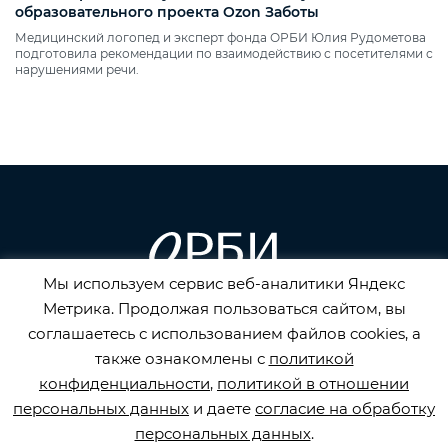
образовательного проекта Ozon Заботы
Медицинский логопед и эксперт фонда ОРБИ Юлия Рудометова
подготовила рекомендации по взаимодействию с посетителями с
нарушениями речи.
Мы используем сервис веб-аналитики Яндекс
Метрика. Продолжая пользоваться сайтом, вы
Горячая линия по инсульту
соглашаетесь с использованием файлов cookies, а
8 800 707 52 29
также ознакомлены с
политикой
конфиденциальности
,
политикой в отношении
info@orbifond.ru
персональных данных
и даете
согласие на обработку
персональных данных
.